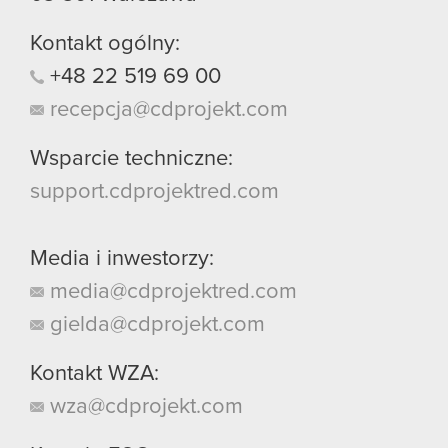
Kontakt ogólny:
+48
22
519
69
00
recepcja@cdprojekt.com
Wsparcie techniczne:
support.cdprojektred.com
Media i inwestorzy:
media@cdprojektred.com
gielda@cdprojekt.com
Kontakt WZA:
wza@cdprojekt.com