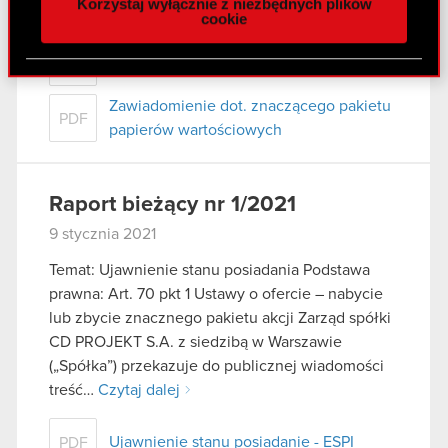
Korzystaj wyłącznie z niezbędnych plików
Ujawnienie stanu posiadania - ESPI
z naszej witryny, udostępniamy partnerom
PDF
cookie
społecznościowym, reklamowym i analitycznym.
Partnerzy mogą połączyć te informacje z innymi
Notification of major holdings
PDF
danymi otrzymanymi od Ciebie lub uzyskanymi
podczas korzystania z ich usług. Kontynuując
Zawiadomienie dot. znaczącego pakietu
PDF
korzystanie z naszej witryny, zgadasz się na
papierów wartościowych
używanie plików cookie.
Raport bieżący nr 1/2021
9 stycznia 2021
Temat: Ujawnienie stanu posiadania Podstawa
prawna: Art. 70 pkt 1 Ustawy o ofercie – nabycie
lub zbycie znacznego pakietu akcji Zarząd spółki
CD PROJEKT S.A. z siedzibą w Warszawie
(„Spółka”) przekazuje do publicznej wiadomości
treść…
Czytaj dalej
Ujawnienie stanu posiadanie - ESPI
PDF