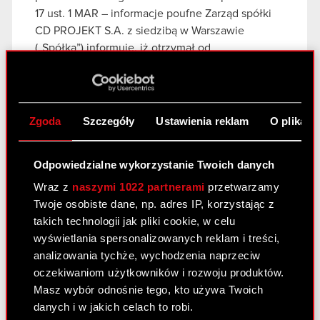
17 ust. 1 MAR – informacje poufne Zarząd spółki
CD PROJEKT S.A. z siedzibą w Warszawie
(„Spółka”) informuje, iż otrzymał od
współpracującej ze…
Czytaj dalej
Otrzymanie zawiadomienia o złożeniu
PDF
pozwu zbiorowego w USA - ESPI
Zgoda
Szczegóły
Ustawienia reklam
O plikach
Raport bieżący nr 3/2021
Odpowiedzialne wykorzystanie Twoich danych
14 stycznia 2021
Wraz z
naszymi 1022 partnerami
przetwarzamy
Twoje osobiste dane, np. adres IP, korzystając z
Temat: Ujawnienie stanu posiadania Podstawa
takich technologii jak pliki cookie, w celu
prawna: Art. 70 pkt 1 Ustawy o ofercie – nabycie
wyświetlania spersonalizowanych reklam i treści,
lub zbycie znacznego pakietu akcji Zarząd spółki
analizowania tychże, wychodzenia naprzeciw
CD PROJEKT S.A. z siedzibą w Warszawie
oczekiwaniom użytkowników i rozwoju produktów.
(„Spółka”) przekazuje do publicznej wiadomości
Masz wybór odnośnie tego, kto używa Twoich
treść…
Czytaj dalej
danych i w jakich celach to robi.