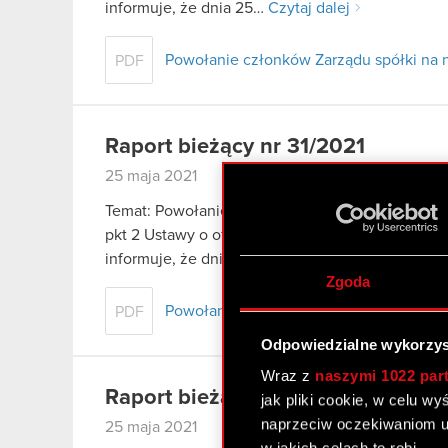
informuje, że dnia 25…
Czytaj dalej
Powołanie członków Zarządu spółki na 
PDF
Raport bieżący nr 31/2021
25 maja 2021
Temat: Powołanie członków Rady Nadzorczej spół
pkt 2 Ustawy o ofercie – informacje bieżące i o
informuje, że dnia…
Czytaj dalej
Zgoda
Powołanie członków Rady Nadzorczej sp
PDF
Odpowiedzialne wykorzys
Wraz z
naszymi 1022 par
Raport bieżący nr 30/2021
jak pliki cookie, w celu w
naprzeciw oczekiwaniom u
25 maja 2021