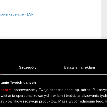
nową kadencję - ESPI
ki na nową kadencję Podstawa prawna: Art. 56 ust. 1
kresowe Zarząd CD PROJEKT S.A. (dalej jako „Spółka”)
Szczegóły
Ustawienia reklam
ółki na nową kadencję - ESPI
tanie Twoich danych
tnerami
przetwarzamy Twoje osobiste dane, np. adres IP, korzyst
yświetlania spersonalizowanych reklam i treści, analizowania ty
żytkowników i rozwoju produktów. Masz wybór odnośnie tego, 