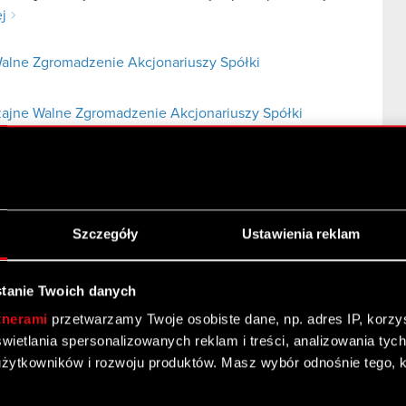
ej
alne Zgromadzenie Akcjonariuszy Spółki
ajne Walne Zgromadzenie Akcjonariuszy Spółki
Szczegóły
Ustawienia reklam
 5% głosów na Nadzwyczajnym Walnym Zgromadzeniu
 Ustawy o ofercie – NWZA lista powyżej 5 % Zarząd
tanie Twoich danych
Czytaj dalej
tnerami
przetwarzamy Twoje osobiste dane, np. adres IP, korzyst
yświetlania spersonalizowanych reklam i treści, analizowania ty
Nadzwyczajnym Walnym Zgromadzeniu Akcjonariuszy
żytkowników i rozwoju produktów. Masz wybór odnośnie tego, 