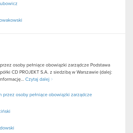
elubowicz
 Nowakowski
 przez osoby pełniące obowiązki zarządcze Podstawa
 spółki CD PROJEKT S.A. z siedzibą w Warszawie (dalej:
 informację…
Czytaj dalej
h przez osoby pełniące obowiązki zarządcze
iński
adowski