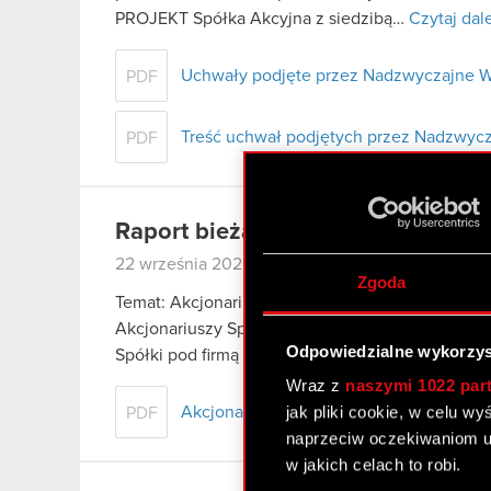
PROJEKT Spółka Akcyjna z siedzibą…
Czytaj dal
Uchwały podjęte przez Nadzwyczajne W
PDF
Treść uchwał podjętych przez Nadzwycz
PDF
Raport bieżący nr 40/2020
22 września 2020
Zgoda
Temat: Akcjonariusze posiadający co najmniej
Akcjonariuszy Spółki. Podstawa prawna: 70 pkt 3
Odpowiedzialne wykorzys
Spółki pod firmą CD PROJEKT Spółka Akcyjna…
Wraz z
naszymi 1022 par
jak pliki cookie, w celu w
Akcjonariusze powyżej 5% głosów na 
PDF
naprzeciw oczekiwaniom u
w jakich celach to robi.