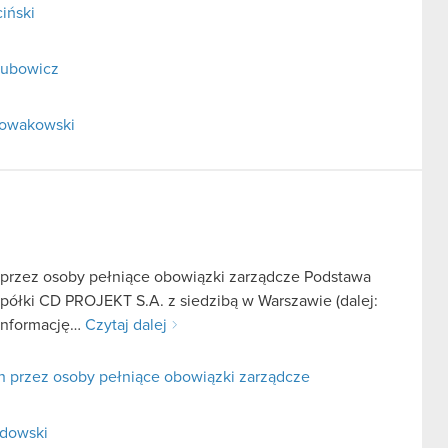
iński
elubowicz
 Nowakowski
 przez osoby pełniące obowiązki zarządcze Podstawa
 spółki CD PROJEKT S.A. z siedzibą w Warszawie (dalej:
 informację…
Czytaj dalej
h przez osoby pełniące obowiązki zarządcze
adowski