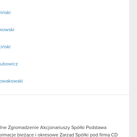
iński
rwowski
iński
elubowicz
 Nowakowski
lne Zgromadzenie Akcjonariuszy Spółki Podstawa
nformacje bieżące i okresowe Zarząd Spółki pod firmą CD