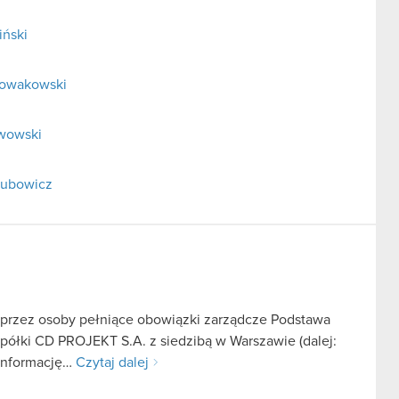
iński
 Nowakowski
rwowski
elubowicz
 przez osoby pełniące obowiązki zarządcze Podstawa
 spółki CD PROJEKT S.A. z siedzibą w Warszawie (dalej:
 informację…
Czytaj dalej