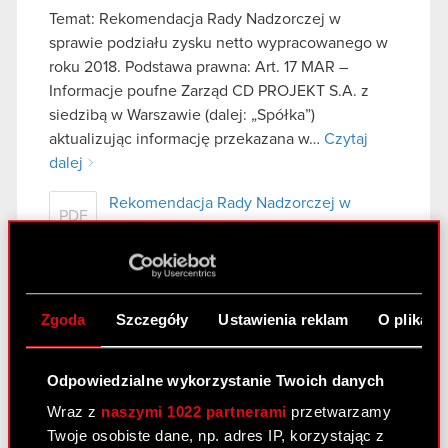
Temat: Rekomendacja Rady Nadzorczej w
sprawie podziału zysku netto wypracowanego w
roku 2018. Podstawa prawna: Art. 17 MAR –
Informacje poufne Zarząd CD PROJEKT S.A. z
siedzibą w Warszawie (dalej: „Spółka”)
aktualizując informację przekazana w…
Czytaj
dalej
Rekomendacja Rady Nadzorczej w
PDF
sprawie podziału zysku netto
wypracowanego w roku 2018
Zgoda
Szczegóły
Ustawienia reklam
O plikach
Raport bieżący nr 4/2019
23 kwietnia 2019
Odpowiedzialne wykorzystanie Twoich danych
Temat: Wniosek Zarządu w sprawie wypłaty
Wraz z
naszymi 1022 partnerami
przetwarzamy
dywidendy z zysku za rok 2018 Podstawa prawna:
Twoje osobiste dane, np. adres IP, korzystając z
Art. 17 MAR – Informacje poufne Zarząd CD