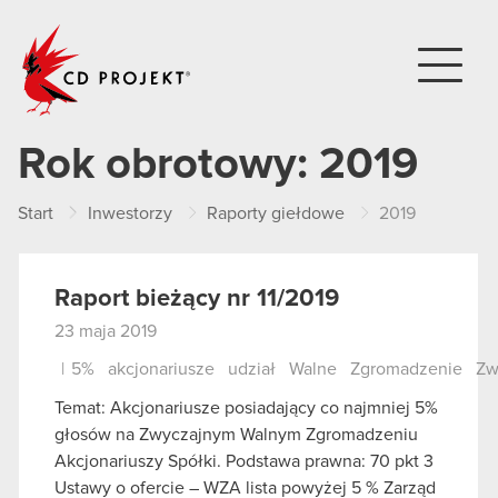
CD PROJEKT
Rok obrotowy:
2019
Start
Inwestorzy
Raporty giełdowe
2019
Raport bieżący nr 11/2019
23 maja 2019
|
5%
akcjonariusze
udział
Walne
Zgromadzenie
Zw
Temat: Akcjonariusze posiadający co najmniej 5%
głosów na Zwyczajnym Walnym Zgromadzeniu
Akcjonariuszy Spółki. Podstawa prawna: 70 pkt 3
Ustawy o ofercie – WZA lista powyżej 5 % Zarząd