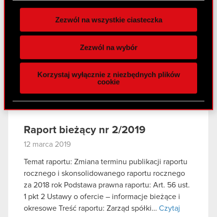
zgodę w dowolnej chwili.
Zezwól na wszystkie ciasteczka
Czat z inwestorami
Wykorzystujemy pliki cookie do
indywidualnymi – 27 marca 2019
spersonalizowania treści i reklam, aby oferować
Zezwól na wybór
r.
funkcje społecznościowe i analizować ruch w
naszej witrynie. Informacje o tym, jak korzystasz
27 marca 2019
Korzystaj wyłącznie z niezbędnych plików
z naszej witryny, udostępniamy partnerom
cookie
Czat z inwestorami indywidualnymi - 27
społecznościowym, reklamowym i analitycznym.
PDF
marca 2019 r.
Partnerzy mogą połączyć te informacje z innymi
danymi otrzymanymi od Ciebie lub uzyskanymi
podczas korzystania z ich usług. Kontynuując
Raport bieżący nr 2/2019
korzystanie z naszej witryny, zgadasz się na
12 marca 2019
używanie plików cookie.
Temat raportu: Zmiana terminu publikacji raportu
rocznego i skonsolidowanego raportu rocznego
za 2018 rok Podstawa prawna raportu: Art. 56 ust.
1 pkt 2 Ustawy o ofercie – informacje bieżące i
okresowe Treść raportu: Zarząd spółki…
Czytaj