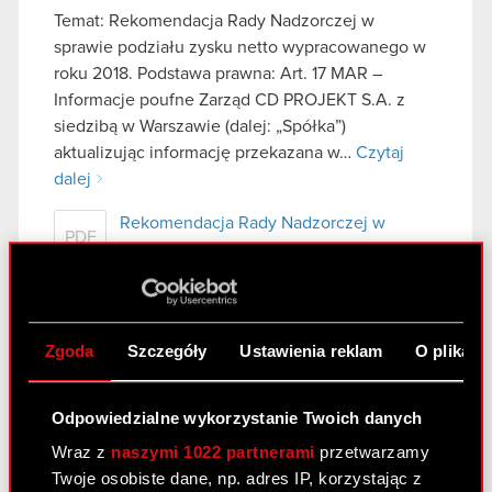
Temat: Rekomendacja Rady Nadzorczej w
sprawie podziału zysku netto wypracowanego w
roku 2018. Podstawa prawna: Art. 17 MAR –
Informacje poufne Zarząd CD PROJEKT S.A. z
siedzibą w Warszawie (dalej: „Spółka”)
aktualizując informację przekazana w…
Czytaj
dalej
Rekomendacja Rady Nadzorczej w
PDF
sprawie podziału zysku netto
wypracowanego w roku 2018
Zgoda
Szczegóły
Ustawienia reklam
O plikach
Raport bieżący nr 4/2019
23 kwietnia 2019
Odpowiedzialne wykorzystanie Twoich danych
Temat: Wniosek Zarządu w sprawie wypłaty
Wraz z
naszymi 1022 partnerami
przetwarzamy
dywidendy z zysku za rok 2018 Podstawa prawna:
Twoje osobiste dane, np. adres IP, korzystając z
Art. 17 MAR – Informacje poufne Zarząd CD