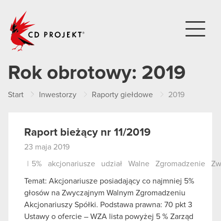
CD PROJEKT
Rok obrotowy:
2019
Start
Inwestorzy
Raporty giełdowe
2019
Raport bieżący nr 11/2019
23 maja 2019
|
5%
akcjonariusze
udział
Walne
Zgromadzenie
Zw
Temat: Akcjonariusze posiadający co najmniej 5%
głosów na Zwyczajnym Walnym Zgromadzeniu
Akcjonariuszy Spółki. Podstawa prawna: 70 pkt 3
Ustawy o ofercie – WZA lista powyżej 5 % Zarząd