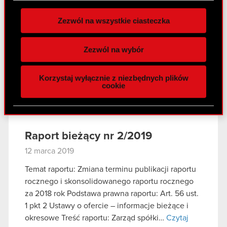
zgodę w dowolnej chwili.
Zezwól na wszystkie ciasteczka
Czat z inwestorami
Wykorzystujemy pliki cookie do
indywidualnymi – 27 marca 2019
spersonalizowania treści i reklam, aby oferować
Zezwól na wybór
r.
funkcje społecznościowe i analizować ruch w
naszej witrynie. Informacje o tym, jak korzystasz
27 marca 2019
Korzystaj wyłącznie z niezbędnych plików
z naszej witryny, udostępniamy partnerom
cookie
Czat z inwestorami indywidualnymi - 27
społecznościowym, reklamowym i analitycznym.
PDF
marca 2019 r.
Partnerzy mogą połączyć te informacje z innymi
danymi otrzymanymi od Ciebie lub uzyskanymi
podczas korzystania z ich usług. Kontynuując
Raport bieżący nr 2/2019
korzystanie z naszej witryny, zgadasz się na
12 marca 2019
używanie plików cookie.
Temat raportu: Zmiana terminu publikacji raportu
rocznego i skonsolidowanego raportu rocznego
za 2018 rok Podstawa prawna raportu: Art. 56 ust.
1 pkt 2 Ustawy o ofercie – informacje bieżące i
okresowe Treść raportu: Zarząd spółki…
Czytaj