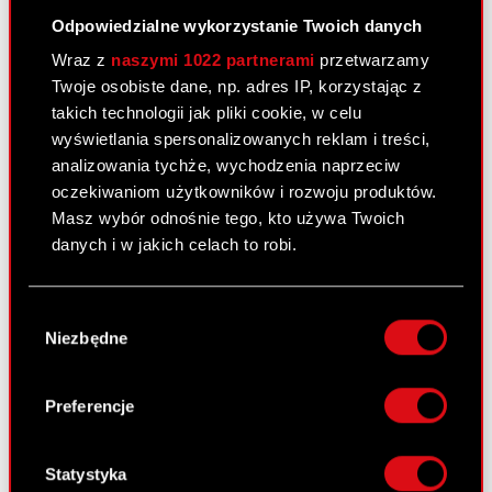
(dalej: „Spółka”) aktualizując informację
Odpowiedzialne wykorzystanie Twoich danych
przekazaną w…
Czytaj dalej
Wraz z
naszymi 1022 partnerami
przetwarzamy
Twoje osobiste dane, np. adres IP, korzystając z
Rekomendacja Rady Nadzorczej w
PDF
takich technologii jak pliki cookie, w celu
sprawie podziału zysku za 2017 rok.
wyświetlania spersonalizowanych reklam i treści,
analizowania tychże, wychodzenia naprzeciw
oczekiwaniom użytkowników i rozwoju produktów.
Raport bieżący nr 4/2018
Masz wybór odnośnie tego, kto używa Twoich
7 kwietnia 2018
danych i w jakich celach to robi.
Temat: Wniosek Zarządu w sprawie podziału
zysku netto wypracowanego w roku 2017
Jeśli wyrazisz na to zgodę, chcielibyśmy również:
Wybór
Podstawa prawna: Art. 17 ust. 1 MAR – informacje
Gromadzić dane dotyczące Twojej
Niezbędne
zgody
poufne Zarząd CD PROJEKT S.A. z siedzibą w
lokalizacji geograficznej z dokładnością nawet
do kilku metrów
Warszawie (dalej: „Spółka”) informuje o podjęciu…
Identyfikować Twoje urządzenie, aktywnie
Czytaj dalej
Preferencje
analizując charakteryzującego je zbiory
Wniosek Zarządu w sprawie podziału
danych (fingerprinting, czyli wirtualny odcisk
PDF
palca)
zysku netto wypracowanego w roku 2017
Statystyka