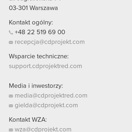
03-301
Warszawa
Kontakt ogólny:
+48
22
519
69
00
recepcja@cdprojekt.com
Wsparcie techniczne:
support.cdprojektred.com
Media i inwestorzy:
media@cdprojektred.com
gielda@cdprojekt.com
Kontakt WZA:
wza@cdprojekt.com