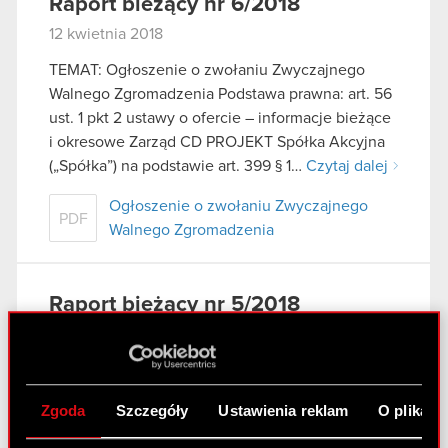
Raport bieżący nr 6/2018
12 kwietnia 2018
TEMAT: Ogłoszenie o zwołaniu Zwyczajnego
Walnego Zgromadzenia Podstawa prawna: art. 56
ust. 1 pkt 2 ustawy o ofercie – informacje bieżące
i okresowe Zarząd CD PROJEKT Spółka Akcyjna
(„Spółka”) na podstawie art. 399 § 1…
Czytaj dalej
Ogłoszenie o zwołaniu Zwyczajnego
PDF
Walnego Zgromadzenia
Raport bieżący nr 5/2018
9 kwietnia 2018
Temat: Rekomendacja Rady Nadzorczej w
sprawie podziału zysku za 2017 rok. Podstawa
Zgoda
Szczegóły
Ustawienia reklam
O plikach
prawna: Art. 17 ust. 1 MAR – informacje poufne
Zarząd CD PROJEKT S.A. z siedzibą w Warszawie