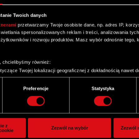
tanie Twoich danych
tnerami
przetwarzamy Twoje osobiste dane, np. adres IP, korzyst
yświetlania spersonalizowanych reklam i treści, analizowania ty
akcjonariuszami Spółki
żytkowników i rozwoju produktów. Masz wybór odnośnie tego, 
, chcielibyśmy również:
yczące Twojej lokalizacji geograficznej z dokładnością nawet d
 urządzenie, aktywnie analizując charakteryzującego je zbiory d
palca)
Preferencje
Statystyka
ie tego, jak Twoje osobiste dane są przetwarzane oraz ustaw w
i plików cookie możesz zmienić lub wycofać swoją zgodę w dowol
ie do spersonalizowania treści i reklam, aby oferować funkcje 
itrynie. Informacje o tym, jak korzystasz z naszej witryny, ud
ie z
Zezwól na wybór
Zezwól n
owym i analitycznym. Partnerzy mogą połączyć te informacje z
cookie
y znaczącej
 uzyskanymi podczas korzystania z ich usług. Kontynuując korzy