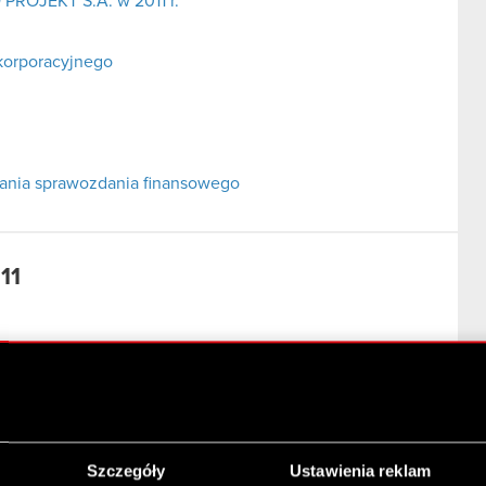
 PROJEKT S.A. w 2011 r.
korporacyjnego
adania sprawozdania finansowego
11
1
awozdanie finansowe za okres 01.10.2011 – 31.12.2011
Szczegóły
Ustawienia reklam