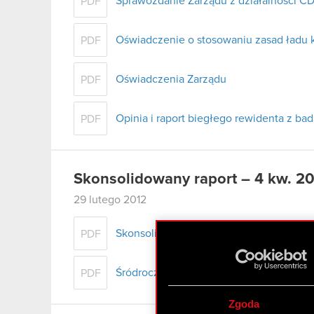
Sprawozdanie Zarządu z działalności CD
PDF
Oświadczenie o stosowaniu zasad ładu 
PDF
Oświadczenia Zarządu
PDF
Opinia i raport biegłego rewidenta z b
PDF
Skonsolidowany raport – 4 kw. 20
29 lutego 2012
Skonsolidowany raport kwartalny Q4 201
PDF
Śródroczne skrócone skonsolidowane spr
PDF
Zgoda