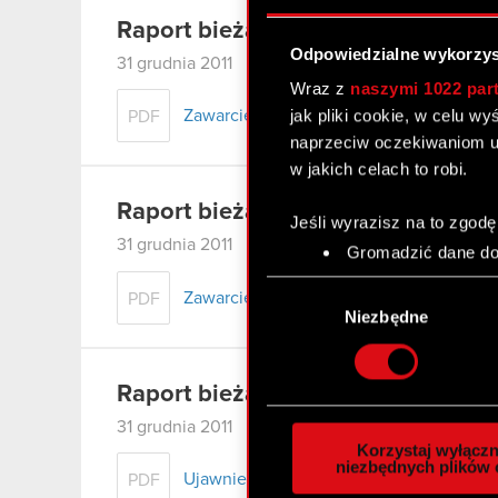
Raport bieżący nr 79/2011
Odpowiedzialne wykorzys
31 grudnia 2011
Wraz z
naszymi 1022 par
jak pliki cookie, w celu w
Zawarcie aneksów do umów pożyczek z 
PDF
naprzeciw oczekiwaniom u
w jakich celach to robi.
Raport bieżący nr 78/2011
Jeśli wyrazisz na to zgodę
31 grudnia 2011
Gromadzić dane dot
Identyfikować Twoje
Wybór
Zawarcie aneksu do znaczącej umowy
PDF
czyli wirtualny odcisk 
zgody
Niezbędne
Dowiedz się więcej odnośn
szczegółów
. W Deklaracj
Raport bieżący nr 77/2011
Wykorzystujemy pliki cook
31 grudnia 2011
analizować ruch w naszej w
Korzystaj wyłączn
społecznościowym, reklam
niezbędnych plików 
Ujawnienie informacji dotyczącej umow
PDF
otrzymanymi od Ciebie lub