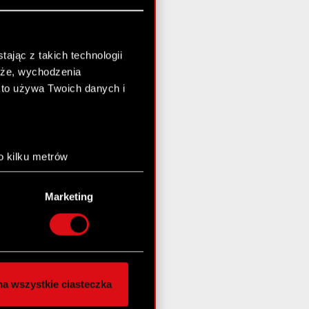
ając z takich technologii
chże, wychodzenia
kto używa Twoich danych i
o kilku metrów
anych (fingerprinting,
Marketing
łasne preferencje w
sekcji
nej chwili.
społecznościowe i
ostępniamy partnerom
a wszystkie ciasteczka
 innymi danymi
stanie z naszej witryny,