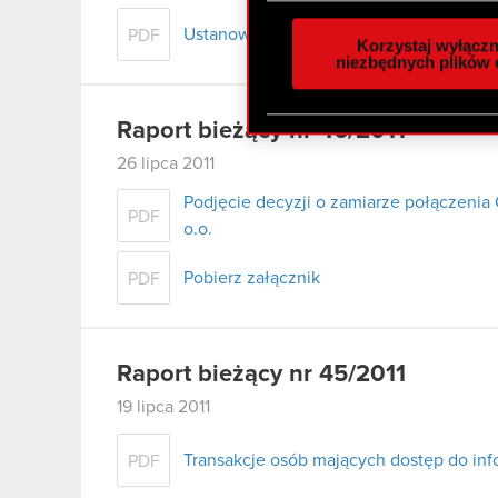
Wykorzystujemy pliki cook
analizować ruch w naszej w
Ustanowienie zabezpieczeń w toczącym s
PDF
Korzystaj wyłączn
społecznościowym, reklam
niezbędnych plików 
otrzymanymi od Ciebie lub
zgadasz się na używanie p
Raport bieżący nr 46/2011
26 lipca 2011
Podjęcie decyzji o zamiarze połączenia 
PDF
o.o.
Pobierz załącznik
PDF
Raport bieżący nr 45/2011
19 lipca 2011
Transakcje osób mających dostęp do inf
PDF