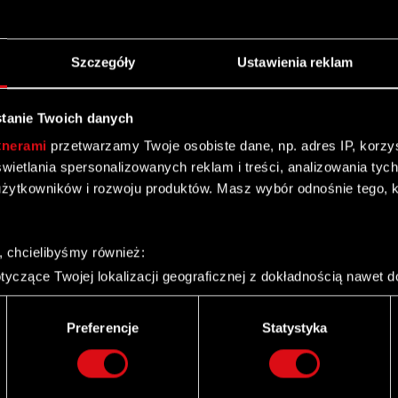
Szczegóły
Ustawienia reklam
tanie Twoich danych
tnerami
przetwarzamy Twoje osobiste dane, np. adres IP, korzyst
yświetlania spersonalizowanych reklam i treści, analizowania ty
żytkowników i rozwoju produktów. Masz wybór odnośnie tego, 
, chcielibyśmy również:
yczące Twojej lokalizacji geograficznej z dokładnością nawet d
 urządzenie, aktywnie analizując charakteryzującego je zbiory d
palca)
Preferencje
Statystyka
ie tego, jak Twoje osobiste dane są przetwarzane oraz ustaw w
i plików cookie możesz zmienić lub wycofać swoją zgodę w dowol