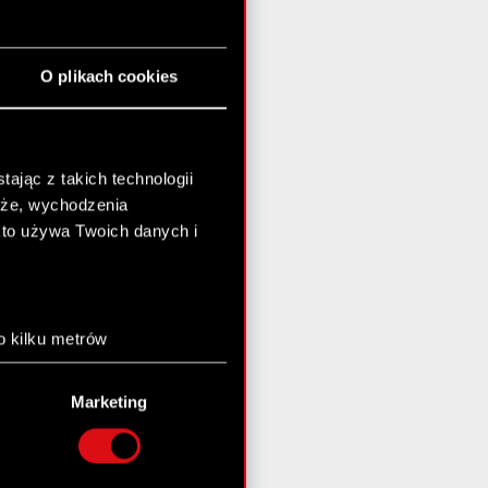
O plikach cookies
ając z takich technologii
chże, wychodzenia
kto używa Twoich danych i
o kilku metrów
anych (fingerprinting,
Marketing
łasne preferencje w
sekcji
nej chwili.