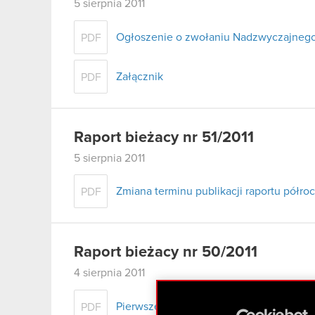
5 sierpnia 2011
Ogłoszenie o zwołaniu Nadzwyczajneg
PDF
Załącznik
PDF
Raport bieżacy nr 51/2011
5 sierpnia 2011
Zmiana terminu publikacji raportu półro
PDF
Raport bieżacy nr 50/2011
4 sierpnia 2011
Pierwsze zawiadomienie Akcjonariuszy 
PDF