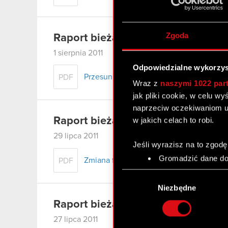
Zgoda
Raport bieżący nr 49/2011
1 sierpnia 2011
Odpowiedzialne wykorzys
Przesunięcie daty premiery
PDF
Wraz z
naszymi 1022 par
jak pliki cookie, w celu w
naprzeciw oczekiwaniom u
Raport bieżacy nr 48/2011
w jakich celach to robi.
29 lipca 2011
Jeśli wyrazisz na to zgodę
Gromadzić dane dot
Zmiana firmy emitenta
PDF
Identyfikować Twoje
Wybór
czyli wirtualny odcisk 
zgody
Niezbędne
Dowiedz się więcej odnośn
Raport bieżący nr 47/2011
szczegółów
. W Deklaracj
27 lipca 2011