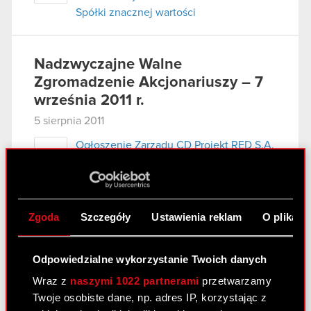
Spółki znacznej wartości
Nadzwyczajne Walne
Zgromadzenie Akcjonariuszy – 7
września 2011 r.
5 sierpnia 2011
Ogłoszenie Zarządu CD Projekt RED S.A.
PDF
o zwołaniu Nadzwyczajnego Walnego
Zgromadzenia
Projekty uchwał Nadzwyczajnego
PDF
Zgoda
Szczegóły
Ustawienia reklam
O plikach
Walnego Zgromadzenia CD Projekt RED
S.A. zwołanego na dzień 7 września 2011
r.
Odpowiedzialne wykorzystanie Twoich danych
Wzór pełnomocnictwa i instrukcja
Wraz z
naszymi 1022 partnerami
przetwarzamy
PDF
wykonywania prawa głosu przez
Twoje osobiste dane, np. adres IP, korzystając z
pełnomocnika