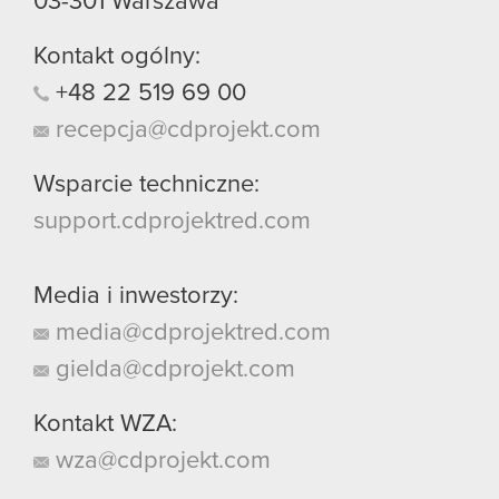
03-301
Warszawa
Kontakt ogólny:
+48
22
519
69
00
recepcja@cdprojekt.com
Wsparcie techniczne:
support.cdprojektred.com
Media i inwestorzy:
media@cdprojektred.com
gielda@cdprojekt.com
Kontakt WZA:
wza@cdprojekt.com