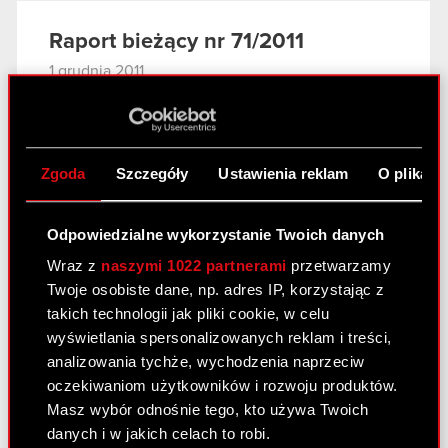
Raport bieżący nr 71/2011
1 grudnia 2011
Zmiana terminu obowiązywania
PDF
udzielonych w ramach umowy cash
poolingu poręczeń wzajemnych spółek z
Zgoda
Szczegóły
Ustawienia reklam
O plikach
grupy kapitałowej CD Projekt RED S.A.
Odpowiedzialne wykorzystanie Twoich danych
Raport bieżący nr 70/2011
Wraz z
naszymi 1022 partnerami
przetwarzamy
30 listopada 2011
Twoje osobiste dane, np. adres IP, korzystając z
takich technologii jak pliki cookie, w celu
Powzięcie informacji o wniesionym
PDF
wyświetlania spersonalizowanych reklam i treści,
powództwie o uchylenie uchwał
analizowania tychże, wychodzenia naprzeciw
Nadzwyczajnego Walnego Zgromadzenia
oczekiwaniom użytkowników i rozwoju produktów.
Spółki.
Masz wybór odnośnie tego, kto używa Twoich
danych i w jakich celach to robi.