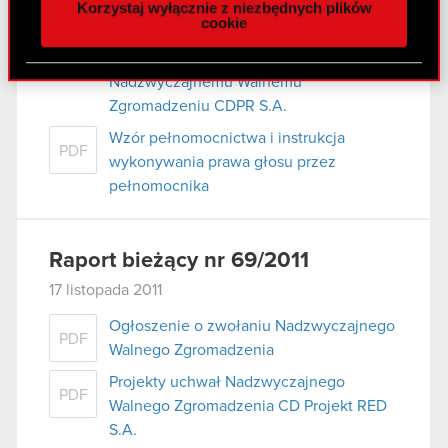
16 grudnia 2011 r.
Korzystaj wyłącznie z niezbędnych plików
z naszej witryny, udostępniamy partnerom
cookie
Projektowane zmiany w Statucie
społecznościowym, reklamowym i analitycznym.
PDF
przedłożone do rozpatrzenia
Partnerzy mogą połączyć te informacje z innymi
Nadzwyczajnemu Walnemu
danymi otrzymanymi od Ciebie lub uzyskanymi
Zgromadzeniu CDPR S.A.
podczas korzystania z ich usług. Kontynuując
korzystanie z naszej witryny, zgadasz się na
Wzór pełnomocnictwa i instrukcja
PDF
używanie plików cookie.
wykonywania prawa głosu przez
pełnomocnika
Raport bieżący nr 69/2011
17 listopada 2011
Ogłoszenie o zwołaniu Nadzwyczajnego
PDF
Walnego Zgromadzenia
Projekty uchwał Nadzwyczajnego
PDF
Walnego Zgromadzenia CD Projekt RED
S.A.