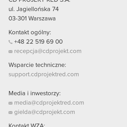
ul. Jagiellońska 74
03-301
Warszawa
Kontakt ogólny:
+48
22
519
69
00
recepcja@cdprojekt.com
Wsparcie techniczne:
support.cdprojektred.com
Media i inwestorzy:
media@cdprojektred.com
gielda@cdprojekt.com
Kontakt WZA: