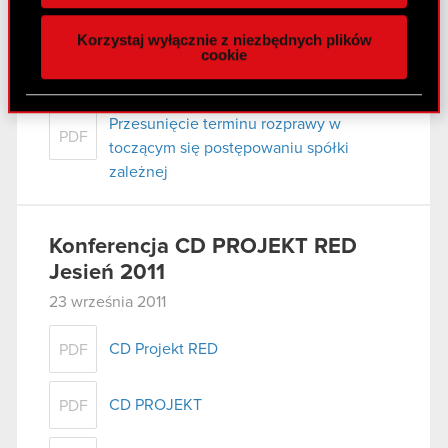
naszej witrynie. Informacje o tym, jak korzystasz
Korzystaj wyłącznie z niezbędnych plików
z naszej witryny, udostępniamy partnerom
cookie
Raport bieżący nr 63/2011
społecznościowym, reklamowym i analitycznym.
28 września 2011
Partnerzy mogą połączyć te informacje z innymi
danymi otrzymanymi od Ciebie lub uzyskanymi
Przesunięcie terminu rozprawy w
PDF
podczas korzystania z ich usług. Kontynuując
toczącym się postępowaniu spółki
korzystanie z naszej witryny, zgadasz się na
zależnej
używanie plików cookie.
Konferencja CD PROJEKT RED
Jesień 2011
23 września 2011
CD Projekt RED
PDF
CD PROJEKT
PDF