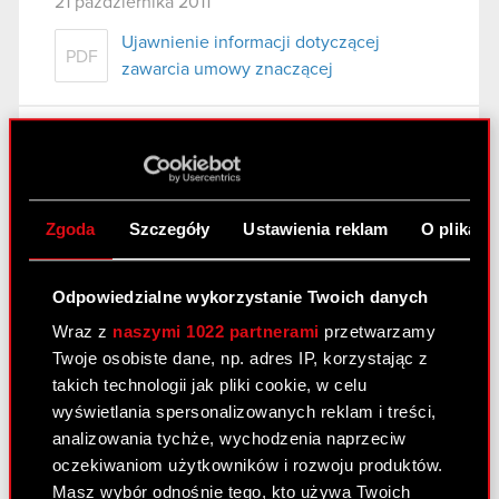
21 października 2011
Ujawnienie informacji dotyczącej
PDF
zawarcia umowy znaczącej
Raport bieżący nr 66/2011
21 października 2011
Ujawnienie informacji dotyczącej umowy
Zgoda
Szczegóły
Ustawienia reklam
O plikach
PDF
znaczącej
Odpowiedzialne wykorzystanie Twoich danych
Raport bieżący nr 66/2011
Wraz z
naszymi 1022 partnerami
przetwarzamy
Twoje osobiste dane, np. adres IP, korzystając z
21 października 2011
takich technologii jak pliki cookie, w celu
Ujawnienie informacji dotyczącej umowy
wyświetlania spersonalizowanych reklam i treści,
PDF
znaczącej
analizowania tychże, wychodzenia naprzeciw
oczekiwaniom użytkowników i rozwoju produktów.
Masz wybór odnośnie tego, kto używa Twoich