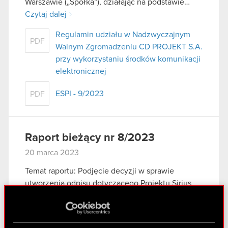
Warszawie („Spółka”), działając na podstawie…
Czytaj dalej
Regulamin udziału w Nadzwyczajnym
PDF
Walnym Zgromadzeniu CD PROJEKT S.A.
przy wykorzystaniu środków komunikacji
elektronicznej
ESPI - 9/2023
PDF
Raport bieżący nr 8/2023
20 marca 2023
Temat raportu: Podjęcie decyzji w sprawie
utworzenia odpisu dotyczącego Projektu Sirius
Podstawa prawna raportu: Art. 17 MAR –
informacje poufne Zarząd CD PROJEKT S.A. z
siedzibą w Warszawie („Spółka”) niniejszym