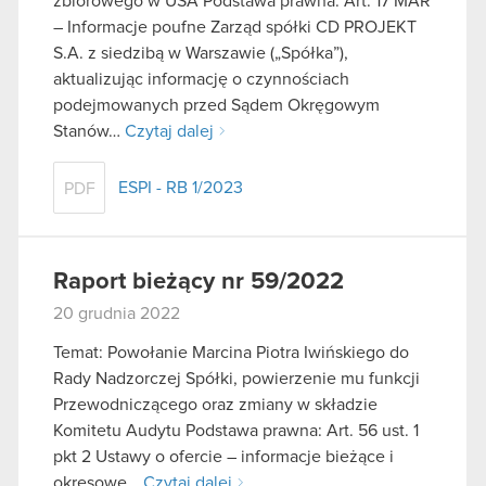
zbiorowego w USA Podstawa prawna: Art. 17 MAR
– Informacje poufne Zarząd spółki CD PROJEKT
S.A. z siedzibą w Warszawie („Spółka”),
aktualizując informację o czynnościach
podejmowanych przed Sądem Okręgowym
Stanów…
Czytaj dalej
ESPI - RB 1/2023
PDF
Raport bieżący nr 59/2022
20 grudnia 2022
Temat: Powołanie Marcina Piotra Iwińskiego do
Rady Nadzorczej Spółki, powierzenie mu funkcji
Przewodniczącego oraz zmiany w składzie
Komitetu Audytu Podstawa prawna: Art. 56 ust. 1
pkt 2 Ustawy o ofercie – informacje bieżące i
okresowe…
Czytaj dalej