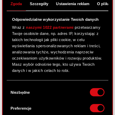
informuje o podjęciu decyzji w…
Czytaj dalej
Zgoda
Szczegóły
Ustawienia reklam
O plikach
ESPI - 8/2023
PDF
Odpowiedzialne wykorzystanie Twoich danych
Wraz z
naszymi 1022 partnerami
przetwarzamy
Twoje osobiste dane, np. adres IP, korzystając z
Raport bieżący nr 7/2023
takich technologii jak pliki cookie, w celu
28 lutego 2023
wyświetlania spersonalizowanych reklam i treści,
analizowania tychże, wychodzenia naprzeciw
Temat: Rejestracja połączenia Spółki z jej spółką
oczekiwaniom użytkowników i rozwoju produktów.
zależną – CD PROJEKT RED STORE sp. z o.o.
Masz wybór odnośnie tego, kto używa Twoich
Podstawa prawna: Art. 17 ust. 1 MAR – informacje
danych i w jakich celach to robi.
poufne Zarząd CD PROJEKT S.A. z siedzibą w
Warszawie („Spółka”),…
Czytaj dalej
Jeśli wyrazisz na to zgodę, chcielibyśmy również:
Wybór
Gromadzić dane dotyczące Twojej
Niezbędne
ESPI - RB 7/2023
PDF
zgody
lokalizacji geograficznej z dokładnością nawet
do kilku metrów
Identyfikować Twoje urządzenie, aktywnie
Preferencje
analizując charakteryzującego je zbiory
Raport bieżący nr 6/2023