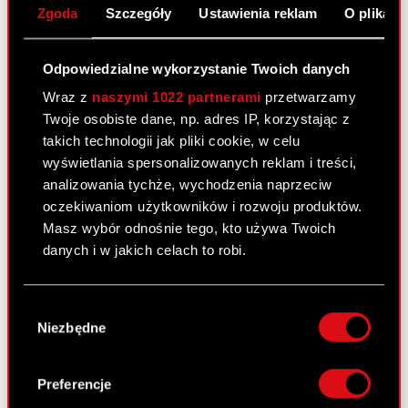
informuje o podjęciu decyzji w…
Czytaj dalej
Zgoda
Szczegóły
Ustawienia reklam
O plikach
ESPI - 8/2023
PDF
Odpowiedzialne wykorzystanie Twoich danych
Wraz z
naszymi 1022 partnerami
przetwarzamy
Twoje osobiste dane, np. adres IP, korzystając z
Raport bieżący nr 7/2023
takich technologii jak pliki cookie, w celu
28 lutego 2023
wyświetlania spersonalizowanych reklam i treści,
analizowania tychże, wychodzenia naprzeciw
Temat: Rejestracja połączenia Spółki z jej spółką
oczekiwaniom użytkowników i rozwoju produktów.
zależną – CD PROJEKT RED STORE sp. z o.o.
Masz wybór odnośnie tego, kto używa Twoich
Podstawa prawna: Art. 17 ust. 1 MAR – informacje
danych i w jakich celach to robi.
poufne Zarząd CD PROJEKT S.A. z siedzibą w
Warszawie („Spółka”),…
Czytaj dalej
Jeśli wyrazisz na to zgodę, chcielibyśmy również:
Wybór
Gromadzić dane dotyczące Twojej
Niezbędne
ESPI - RB 7/2023
PDF
zgody
lokalizacji geograficznej z dokładnością nawet
do kilku metrów
Identyfikować Twoje urządzenie, aktywnie
Preferencje
analizując charakteryzującego je zbiory
Raport bieżący nr 6/2023