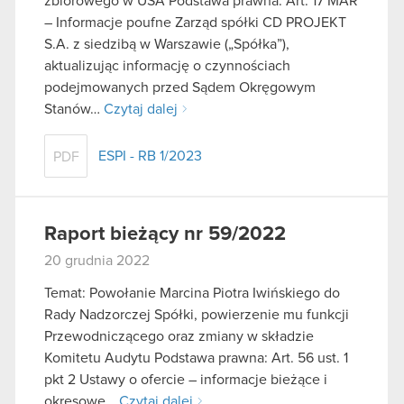
zbiorowego w USA Podstawa prawna: Art. 17 MAR
– Informacje poufne Zarząd spółki CD PROJEKT
S.A. z siedzibą w Warszawie („Spółka”),
aktualizując informację o czynnościach
podejmowanych przed Sądem Okręgowym
Stanów…
Czytaj dalej
ESPI - RB 1/2023
PDF
Raport bieżący nr 59/2022
20 grudnia 2022
Temat: Powołanie Marcina Piotra Iwińskiego do
Rady Nadzorczej Spółki, powierzenie mu funkcji
Przewodniczącego oraz zmiany w składzie
Komitetu Audytu Podstawa prawna: Art. 56 ust. 1
pkt 2 Ustawy o ofercie – informacje bieżące i
okresowe…
Czytaj dalej