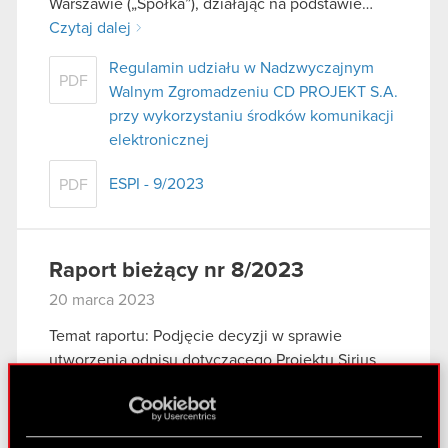
Warszawie („Spółka”), działając na podstawie…
Czytaj dalej
Regulamin udziału w Nadzwyczajnym
PDF
Walnym Zgromadzeniu CD PROJEKT S.A.
przy wykorzystaniu środków komunikacji
elektronicznej
ESPI - 9/2023
PDF
Raport bieżący nr 8/2023
20 marca 2023
Temat raportu: Podjęcie decyzji w sprawie
utworzenia odpisu dotyczącego Projektu Sirius
Podstawa prawna raportu: Art. 17 MAR –
informacje poufne Zarząd CD PROJEKT S.A. z
siedzibą w Warszawie („Spółka”) niniejszym