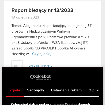
Raport bieżący nr 13/2023
18 kwietnia 2023
Temat: Akcjonariusze posiadający co najmniej 5%
głosów na Nadzwyczajnym Walnym
Zgromadzeniu Spółki Podstawa prawna: Art. 70
pkt 3 Ustawy o ofercie – WZA lista powyżej 5%
Zarząd Spółki CD PROJEKT Spółka Akcyjna z
siedzibą w…
Czytaj dalej
ESPI - RB 13/2023
PDF
Raport bieżący nr 12/2023
Zgoda
Szczegóły
Ustawienia reklam
O plikach
18 kwietnia 2023
Temat: Uchwały podjęte przez Nadzwyczajne
Odpowiedzialne wykorzystanie Twoich danych