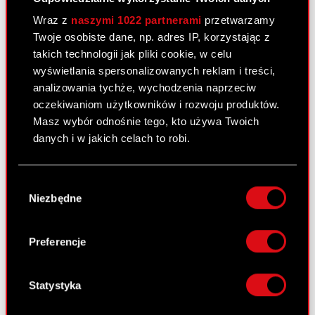
Walne Zgromadzenie Spółki Podstawa prawna:
Wraz z
naszymi 1022 partnerami
przetwarzamy
Art. 56 ust. 1 pkt 2 Ustawy o ofercie – informacje
Twoje osobiste dane, np. adres IP, korzystając z
bieżące i okresowe Zarząd Spółki pod firmą CD
takich technologii jak pliki cookie, w celu
PROJEKT Spółka Akcyjna z siedzibą w…
Czytaj
wyświetlania spersonalizowanych reklam i treści,
dalej
analizowania tychże, wychodzenia naprzeciw
Załącznik - Uchwały podjęte na
oczekiwaniom użytkowników i rozwoju produktów.
PDF
Nadzwyczajnym Walnym Zgromadzeniu
Masz wybór odnośnie tego, kto używa Twoich
Akcjonariuszy
danych i w jakich celach to robi.
ESPI - RB 12/2023
PDF
Jeśli wyrazisz na to zgodę, chcielibyśmy również:
Wybór
Gromadzić dane dotyczące Twojej
Niezbędne
zgody
lokalizacji geograficznej z dokładnością nawet
do kilku metrów
Raport bieżący nr 11/2023
Identyfikować Twoje urządzenie, aktywnie
Preferencje
11 kwietnia 2023
analizując charakteryzującego je zbiory
danych (fingerprinting, czyli wirtualny odcisk
Temat: Ujawnienie stanu posiadania Podstawa
palca)
Statystyka
prawna: Art. 70 pkt 1 Ustawy o ofercie – nabycie
Dowiedz się więcej odnośnie tego, jak Twoje
lub zbycie znacznego pakietu akcji Zarząd spółki