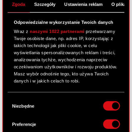
informuje o podjęciu decyzji w…
Czytaj dalej
Zgoda
Szczegóły
Ustawienia reklam
O plikach
ESPI - 8/2023
PDF
Odpowiedzialne wykorzystanie Twoich danych
Wraz z
naszymi 1022 partnerami
przetwarzamy
Twoje osobiste dane, np. adres IP, korzystając z
Raport bieżący nr 7/2023
takich technologii jak pliki cookie, w celu
28 lutego 2023
wyświetlania spersonalizowanych reklam i treści,
analizowania tychże, wychodzenia naprzeciw
Temat: Rejestracja połączenia Spółki z jej spółką
oczekiwaniom użytkowników i rozwoju produktów.
zależną – CD PROJEKT RED STORE sp. z o.o.
Masz wybór odnośnie tego, kto używa Twoich
Podstawa prawna: Art. 17 ust. 1 MAR – informacje
danych i w jakich celach to robi.
poufne Zarząd CD PROJEKT S.A. z siedzibą w
Warszawie („Spółka”),…
Czytaj dalej
Jeśli wyrazisz na to zgodę, chcielibyśmy również:
Wybór
Gromadzić dane dotyczące Twojej
Niezbędne
ESPI - RB 7/2023
PDF
zgody
lokalizacji geograficznej z dokładnością nawet
do kilku metrów
Identyfikować Twoje urządzenie, aktywnie
Preferencje
analizując charakteryzującego je zbiory
Raport bieżący nr 6/2023