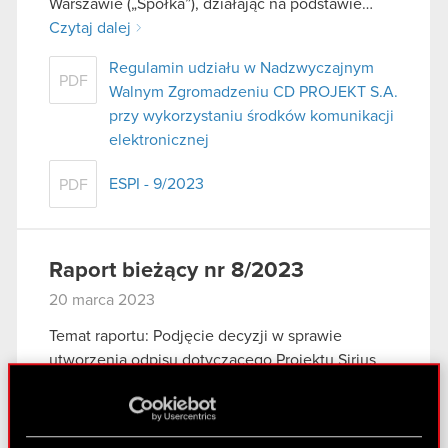
Warszawie („Spółka”), działając na podstawie…
Czytaj dalej
Regulamin udziału w Nadzwyczajnym
PDF
Walnym Zgromadzeniu CD PROJEKT S.A.
przy wykorzystaniu środków komunikacji
elektronicznej
ESPI - 9/2023
PDF
Raport bieżący nr 8/2023
20 marca 2023
Temat raportu: Podjęcie decyzji w sprawie
utworzenia odpisu dotyczącego Projektu Sirius
Podstawa prawna raportu: Art. 17 MAR –
informacje poufne Zarząd CD PROJEKT S.A. z
siedzibą w Warszawie („Spółka”) niniejszym