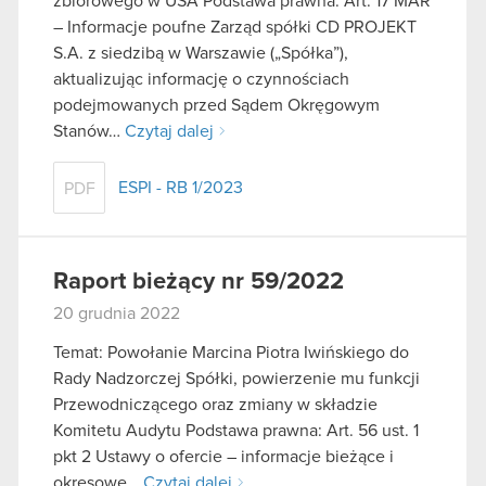
zbiorowego w USA Podstawa prawna: Art. 17 MAR
– Informacje poufne Zarząd spółki CD PROJEKT
S.A. z siedzibą w Warszawie („Spółka”),
aktualizując informację o czynnościach
podejmowanych przed Sądem Okręgowym
Stanów…
Czytaj dalej
ESPI - RB 1/2023
PDF
Raport bieżący nr 59/2022
20 grudnia 2022
Temat: Powołanie Marcina Piotra Iwińskiego do
Rady Nadzorczej Spółki, powierzenie mu funkcji
Przewodniczącego oraz zmiany w składzie
Komitetu Audytu Podstawa prawna: Art. 56 ust. 1
pkt 2 Ustawy o ofercie – informacje bieżące i
okresowe…
Czytaj dalej