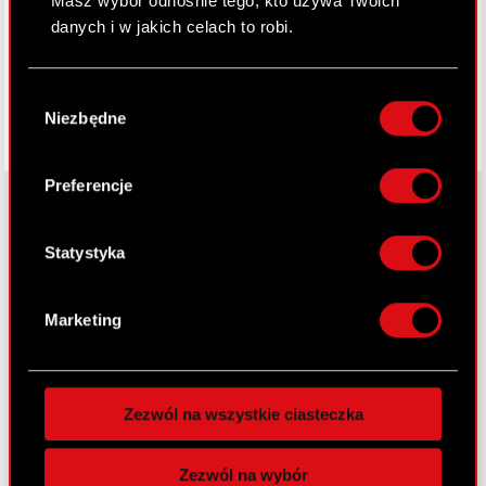
Masz wybór odnośnie tego, kto używa Twoich
Facebook
danych i w jakich celach to robi.
Jeśli wyrazisz na to zgodę, chcielibyśmy również:
Wybór
Gromadzić dane dotyczące Twojej
Niezbędne
zgody
lokalizacji geograficznej z dokładnością nawet
do kilku metrów
Identyfikować Twoje urządzenie, aktywnie
Preferencje
analizując charakteryzującego je zbiory
danych (fingerprinting, czyli wirtualny odcisk
palca)
Statystyka
O CD PROJEKT
Dowiedz się więcej odnośnie tego, jak Twoje
Grupa Kapitałowa
osobiste dane są przetwarzane oraz ustaw własne
Marketing
preferencje w
sekcji szczegółów
. W Deklaracji
Nasz biznes
plików cookie możesz zmienić lub wycofać swoją
Inwestorzy
zgodę w dowolnej chwili.
Zezwól na wszystkie ciasteczka
Zrównoważony rozwój
Wykorzystujemy pliki cookie do
spersonalizowania treści i reklam, aby oferować
Media
Zezwól na wybór