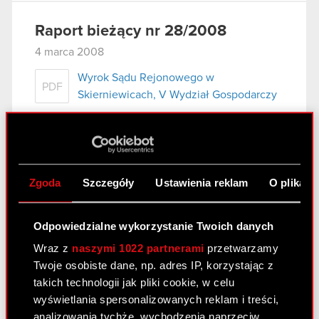
Raport bieżący nr 28/2008
4 marca 2008
Wyrok Sądu Rejonowego w
PDF
Skierniewicach, V Wydział Gospodarczy
Raport bieżący nr 27/2008
4 marca 2008
Zgoda
Szczegóły
Ustawienia reklam
O plikach
Oświadczenie Spółki o zajętych
PDF
wierzytelnościach Zatra S.A.
Odpowiedzialne wykorzystanie Twoich danych
Wraz z
naszymi 1022 partnerami
przetwarzamy
Raport bieżący nr 26/2008
Twoje osobiste dane, np. adres IP, korzystając z
takich technologii jak pliki cookie, w celu
4 marca 2008
wyświetlania spersonalizowanych reklam i treści,
Wniosek Spółki o odroczenie terminu
analizowania tychże, wychodzenia naprzeciw