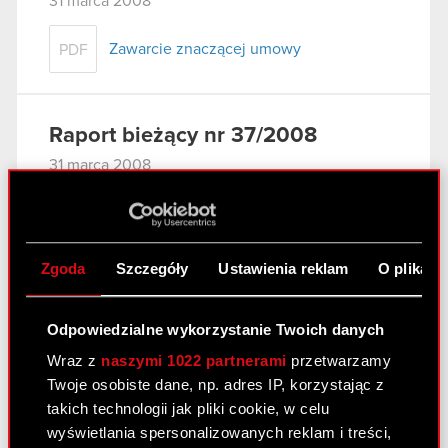
31 marca 2008
Zawarcie znaczącej umowy
PDF
Raport bieżący nr 37/2008
31 marca 2008
Wniosek do Sądu Rejonowego w
PDF
Warszawie o odroczenie posiedzenia
Sądu
Zgoda
Szczegóły
Ustawienia reklam
O plikach
Raport bieżący nr 36/2008
Odpowiedzialne wykorzystanie Twoich danych
27 marca 2008
Wraz z
naszymi 1022 partnerami
przetwarzamy
Twoje osobiste dane, np. adres IP, korzystając z
Aneks nr 2 w sprawie prolongaty terminu
PDF
takich technologii jak pliki cookie, w celu
spłaty wierzytelności do Porozumienia z
wyświetlania spersonalizowanych reklam i treści,
11 października 2007 r. - zmiana