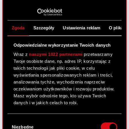
Regulamin udziału w Walnym
PDF
Zgromadzeniu CD PROJEKT S.A. przy
wykorzystaniu środków komunikacji
elektronicznej
Zgoda
Szczegóły
Ustawienia reklam
O plikach
ESPI - RB 19/2023
PDF
Odpowiedzialne wykorzystanie Twoich danych
Wraz z
naszymi 1022 partnerami
przetwarzamy
Raport bieżący nr 18/2023
Twoje osobiste dane, np. adres IP, korzystając z
takich technologii jak pliki cookie, w celu
10 maja 2023
wyświetlania spersonalizowanych reklam i treści,
Temat: Podjęcie decyzji o rezygnacji z nabywania
analizowania tychże, wychodzenia naprzeciw
akcji własnych Spółki w oparciu o uchwałę nr 4
oczekiwaniom użytkowników i rozwoju produktów.
Nadzwyczajnego Walnego Zgromadzenia Spółki z
Masz wybór odnośnie tego, kto używa Twoich
dnia 29 listopada 2016 roku Podstawa prawna:
danych i w jakich celach to robi.
Art. 17 ust.1 MAR – informacje poufne…
Czytaj
dalej
Jeśli wyrazisz na to zgodę, chcielibyśmy również:
Wybór
Gromadzić dane dotyczące Twojej
Niezbędne
zgody
ESPI - RB 18/2023
PDF