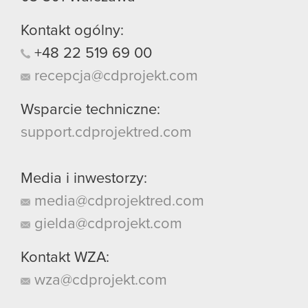
Kontakt ogólny:
+48
22
519
69
00
recepcja@cdprojekt.com
Wsparcie techniczne:
support.cdprojektred.com
Media i inwestorzy:
media@cdprojektred.com
gielda@cdprojekt.com
Kontakt WZA:
wza@cdprojekt.com