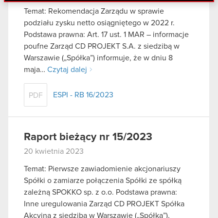
danymi otrzymanymi od Ciebie lub uzyskanymi
Temat: Rekomendacja Zarządu w sprawie
podczas korzystania z ich usług. Kontynuując
podziału zysku netto osiągniętego w 2022 r.
korzystanie z naszej witryny, zgadasz się na
Podstawa prawna: Art. 17 ust. 1 MAR – informacje
używanie plików cookie.
poufne Zarząd CD PROJEKT S.A. z siedzibą w
Warszawie („Spółka”) informuje, że w dniu 8
maja…
Czytaj dalej
ESPI - RB 16/2023
PDF
Raport bieżący nr 15/2023
20 kwietnia 2023
Temat: Pierwsze zawiadomienie akcjonariuszy
Spółki o zamiarze połączenia Spółki ze spółką
zależną SPOKKO sp. z o.o. Podstawa prawna:
Inne uregulowania Zarząd CD PROJEKT Spółka
Akcyjna z siedzibą w Warszawie („Spółka”),