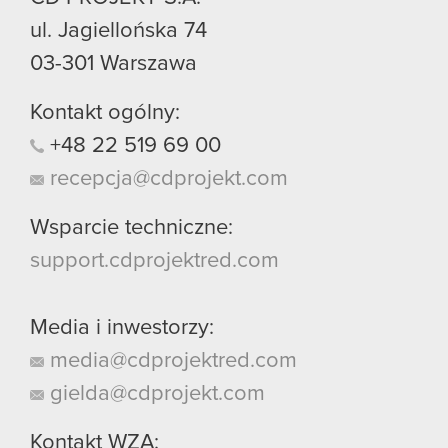
ul. Jagiellońska 74
03-301
Warszawa
Kontakt ogólny:
+48
22
519
69
00
recepcja@cdprojekt.com
Wsparcie techniczne:
support.cdprojektred.com
Media i inwestorzy:
media@cdprojektred.com
gielda@cdprojekt.com
Kontakt WZA: