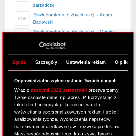
zarządcze
Zawiadomienie o zbyciu akcji - Adam
PDF
Badowski
Zawiadomienie o zbyciu akcji - Marcin
PDF
Iwiński
Zawiadomienie o zbyciu akcji - Piotr
PDF
Karwowski
Zgoda
Szczegóły
Ustawienia reklam
O plikach
Zawiadomienie o zbyciu akcji - Adam
PDF
Kiciński
Odpowiedzialne wykorzystanie Twoich danych
Zawiadomienie o zbyciu akcji - Piotr
PDF
Wraz z
naszymi 1022 partnerami
przetwarzamy
Nielubowicz
Twoje osobiste dane, np. adres IP, korzystając z
Zawiadomienie o zbyciu akcji - Michał
PDF
takich technologii jak pliki cookie, w celu
Nowakowski
wyświetlania spersonalizowanych reklam i treści,
analizowania tychże, wychodzenia naprzeciw
oczekiwaniom użytkowników i rozwoju produktów.
Raport bieżący nr 42/2020
Masz wybór odnośnie tego, kto używa Twoich