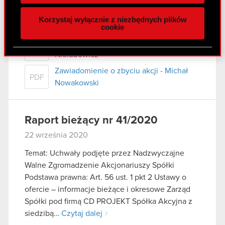
naszej witrynie. Informacje o tym, jak korzystasz
Zawiadomienie o zbyciu akcji - Adam
Korzystaj wyłącznie z niezbędnych plików
z naszej witryny, udostępniamy partnerom
PDF
Kiciński
cookie
społecznościowym, reklamowym i analitycznym.
Zawiadomienie o zbyciu akcji - Piotr
Partnerzy mogą połączyć te informacje z innymi
PDF
Nielubowicz
danymi otrzymanymi od Ciebie lub uzyskanymi
podczas korzystania z ich usług. Kontynuując
Zawiadomienie o zbyciu akcji - Michał
PDF
korzystanie z naszej witryny, zgadasz się na
Nowakowski
używanie plików cookie.
Raport bieżący nr 41/2020
22 września 2020
Temat: Uchwały podjęte przez Nadzwyczajne
Walne Zgromadzenie Akcjonariuszy Spółki
Podstawa prawna: Art. 56 ust. 1 pkt 2 Ustawy o
ofercie – informacje bieżące i okresowe Zarząd
Spółki pod firmą CD PROJEKT Spółka Akcyjna z
siedzibą…
Czytaj dalej