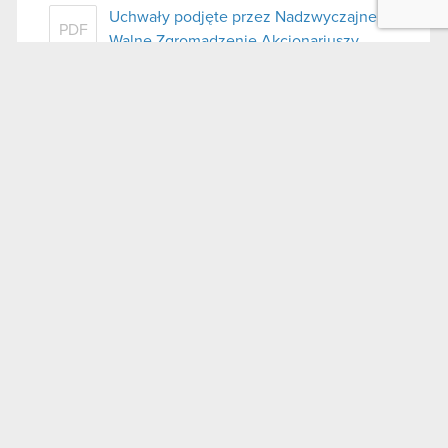
Uchwały podjęte przez Nadzwyczajne
PDF
Walne Zgromadzenie Akcjonariuszy
Spółki
Treść uchwał podjętych przez
PDF
Nadzwyczajne Walne Zgromadzenie
Akcjonariuszy Spółki
Raport bieżący nr 40/2020
22 września 2020
Temat: Akcjonariusze posiadający co najmniej 5%
głosów na Nadzwyczajnym Walnym
Zgromadzeniu Akcjonariuszy Spółki. Podstawa
prawna: 70 pkt 3 Ustawy o ofercie – NWZA lista
powyżej 5 % Zarząd Spółki pod firmą CD
PROJEKT Spółka Akcyjna…
Czytaj dalej
Akcjonariusze powyżej 5% głosów na