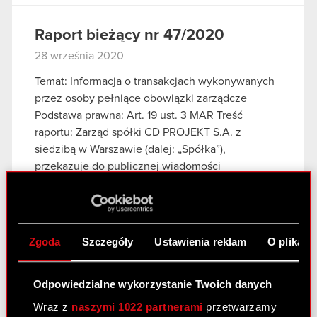
Raport bieżący nr 47/2020
28 września 2020
Temat: Informacja o transakcjach wykonywanych
przez osoby pełniące obowiązki zarządcze
Podstawa prawna: Art. 19 ust. 3 MAR Treść
raportu: Zarząd spółki CD PROJEKT S.A. z
siedzibą w Warszawie (dalej: „Spółka”),
przekazuje do publicznej wiadomości
informację…
Czytaj dalej
Informacja o transakcjach wykonywanych
PDF
przez osoby pełniące obowiązki
Zgoda
Szczegóły
Ustawienia reklam
O plikach
zarządcze
Zawiadomienie o zbyciu akcji - Adam
PDF
Odpowiedzialne wykorzystanie Twoich danych
Badowski
Wraz z
naszymi 1022 partnerami
przetwarzamy
Zawiadomienie o zbyciu akcji - Marcin
PDF