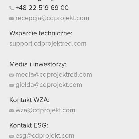
+48
22
519
69
00
recepcja@cdprojekt.com
Wsparcie techniczne:
support.cdprojektred.com
Media i inwestorzy:
media@cdprojektred.com
gielda@cdprojekt.com
Kontakt WZA:
wza@cdprojekt.com
Kontakt ESG:
esg@cdprojekt.com