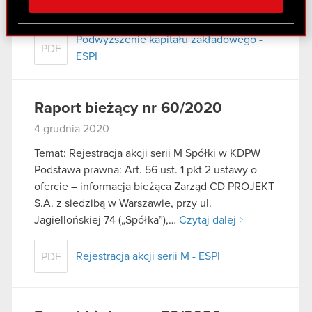
społecznościowym, reklamowym i analitycznym.
Czytaj dalej
Partnerzy mogą połączyć te informacje z innymi
danymi otrzymanymi od Ciebie lub uzyskanymi
Podwyższenie kapitału zakładowego -
PDF
podczas korzystania z ich usług. Kontynuując
ESPI
korzystanie z naszej witryny, zgadasz się na
używanie plików cookie.
Raport bieżący nr 60/2020
4 grudnia 2020
Temat: Rejestracja akcji serii M Spółki w KDPW
Podstawa prawna: Art. 56 ust. 1 pkt 2 ustawy o
ofercie – informacja bieżąca Zarząd CD PROJEKT
S.A. z siedzibą w Warszawie, przy ul.
Jagiellońskiej 74 („Spółka”),…
Czytaj dalej
Rejestracja akcji serii M - ESPI
PDF