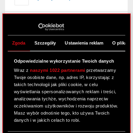
Raport bieżący nr 61/2020/K
4 grudnia 2020
Zgoda
Szczegóły
Ustawienia reklam
O plikach
Temat: Korekta raportu bieżącego nr 61/2020
Podstawa prawna: Art. 17 ust. 1 MAR – informacje
poufne Zarząd CD PROJEKT S.A. z siedzibą w
Odpowiedzialne wykorzystanie Twoich danych
Warszawie (dalej: „Spółka”) przekazuje niniejszym
Wraz z
naszymi 1022 partnerami
przetwarzamy
do publicznej wiadomości korektę omyłki
Twoje osobiste dane, np. adres IP, korzystając z
pisarskiej zaistniałej…
Czytaj dalej
takich technologii jak pliki cookie, w celu
Podwyższenie kapitału zakładowego -
wyświetlania spersonalizowanych reklam i treści,
PDF
korekta
analizowania tychże, wychodzenia naprzeciw
oczekiwaniom użytkowników i rozwoju produktów.
Masz wybór odnośnie tego, kto używa Twoich
Raport bieżący nr 60/2020/K
danych i w jakich celach to robi.
4 grudnia 2020