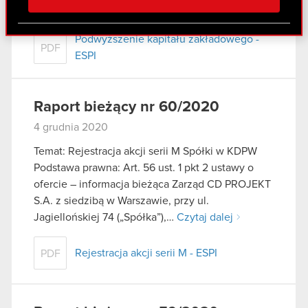
społecznościowym, reklamowym i analitycznym.
Czytaj dalej
Partnerzy mogą połączyć te informacje z innymi
danymi otrzymanymi od Ciebie lub uzyskanymi
Podwyższenie kapitału zakładowego -
PDF
podczas korzystania z ich usług. Kontynuując
ESPI
korzystanie z naszej witryny, zgadasz się na
używanie plików cookie.
Raport bieżący nr 60/2020
4 grudnia 2020
Temat: Rejestracja akcji serii M Spółki w KDPW
Podstawa prawna: Art. 56 ust. 1 pkt 2 ustawy o
ofercie – informacja bieżąca Zarząd CD PROJEKT
S.A. z siedzibą w Warszawie, przy ul.
Jagiellońskiej 74 („Spółka”),…
Czytaj dalej
Rejestracja akcji serii M - ESPI
PDF