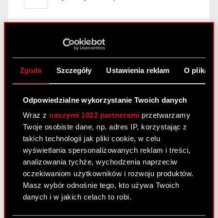
Raport bieżący nr 61/2020/K
4 grudnia 2020
Zgoda
Szczegóły
Ustawienia reklam
O plikach
Temat: Korekta raportu bieżącego nr 61/2020
Podstawa prawna: Art. 17 ust. 1 MAR – informacje
poufne Zarząd CD PROJEKT S.A. z siedzibą w
Odpowiedzialne wykorzystanie Twoich danych
Warszawie (dalej: „Spółka”) przekazuje niniejszym
Wraz z
naszymi 1022 partnerami
przetwarzamy
do publicznej wiadomości korektę omyłki
Twoje osobiste dane, np. adres IP, korzystając z
pisarskiej zaistniałej…
Czytaj dalej
takich technologii jak pliki cookie, w celu
Podwyższenie kapitału zakładowego -
wyświetlania spersonalizowanych reklam i treści,
PDF
korekta
analizowania tychże, wychodzenia naprzeciw
oczekiwaniom użytkowników i rozwoju produktów.
Masz wybór odnośnie tego, kto używa Twoich
Raport bieżący nr 60/2020/K
danych i w jakich celach to robi.
4 grudnia 2020