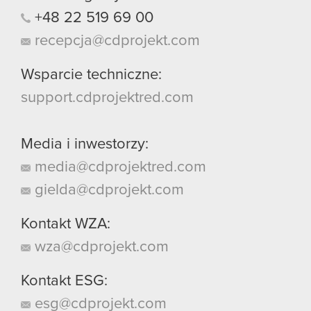
+48
22
519
69
00
recepcja@cdprojekt.com
Wsparcie techniczne:
support.cdprojektred.com
Media i inwestorzy:
media@cdprojektred.com
gielda@cdprojekt.com
Kontakt WZA:
wza@cdprojekt.com
Kontakt ESG:
esg@cdprojekt.com