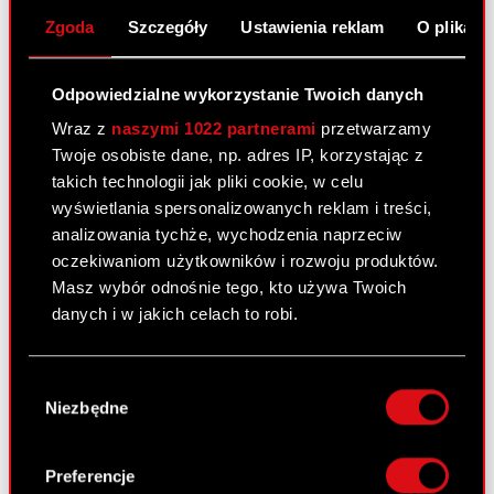
Walnego Zgromadzenia Podstawa prawna: Art. 56
Zgoda
Szczegóły
Ustawienia reklam
O plikach
ust. 1 pkt 2 Ustawy o ofercie – informacje bieżące
i okresowe Zarząd CD PROJEKT Spółka Akcyjna
(„Spółka”) na podstawie art. 399 § 1…
Czytaj dalej
Odpowiedzialne wykorzystanie Twoich danych
Wraz z
naszymi 1022 partnerami
przetwarzamy
Regulamin udziału w Walnym
PDF
Twoje osobiste dane, np. adres IP, korzystając z
Zgromadzeniu CD PROJEKT S.A. przy
takich technologii jak pliki cookie, w celu
wykorzystaniu środków komunikacji
wyświetlania spersonalizowanych reklam i treści,
elektronicznej
analizowania tychże, wychodzenia naprzeciw
oczekiwaniom użytkowników i rozwoju produktów.
ESPI - RB 9/2025
PDF
Masz wybór odnośnie tego, kto używa Twoich
danych i w jakich celach to robi.
Raport bieżący nr 8/2025
Jeśli wyrazisz na to zgodę, chcielibyśmy również:
Wybór
20 maja 2025
Gromadzić dane dotyczące Twojej
Niezbędne
zgody
lokalizacji geograficznej z dokładnością nawet
Temat: Rekomendacja Rady Nadzorczej w
do kilku metrów
sprawie podziału zysku netto osiągniętego w
Identyfikować Twoje urządzenie, aktywnie
Preferencje
2024 r. Podstawa prawna: Art. 17 ust. 1 MAR –
analizując charakteryzującego je zbiory