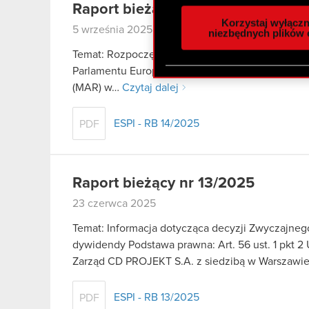
Raport bieżący nr 14/2025
analizować ruch w naszej w
Korzystaj wyłączn
5 września 2025
społecznościowym, reklam
niezbędnych plików 
otrzymanymi od Ciebie lub
Temat: Rozpoczęcie skupu akcji własnych Spółki P
zgadasz się na używanie p
Parlamentu Europejskiego i Rady (UE) nr 596/2014
(MAR) w…
Czytaj dalej
ESPI - RB 14/2025
PDF
Raport bieżący nr 13/2025
23 czerwca 2025
Temat: Informacja dotycząca decyzji Zwyczajne
dywidendy Podstawa prawna: Art. 56 ust. 1 pkt 2 
Zarząd CD PROJEKT S.A. z siedzibą w Warszaw
ESPI - RB 13/2025
PDF