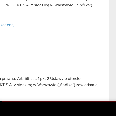
CD PROJEKT S.A. z siedzibą w Warszawie („Spółka”)
 kadencji
prawna: Art. 56 ust. 1 pkt 2 Ustawy o ofercie –
T S.A. z siedzibą w Warszawie („Spółka”) zawiadamia,
. obowiązujący od dnia 12 września 2025 roku