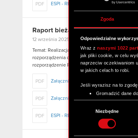
ESPI - RB 16/2025
PDF
Zgoda
Raport bieżący nr 15/2025
Odpowiedzialne wykorzys
12 września 2025
Wraz z
naszymi 1022 par
Temat: Realizacja i zakończenie skupu akcji własn
jak pliki cookie, w celu w
rozporządzenia delegowanego Komisji (UE) 2016/
naprzeciw oczekiwaniom u
rozporządzenie Parlamentu Europejskiego i Rady
w jakich celach to robi.
Załącznik 1 - Zagregowane dane o przep
PDF
Jeśli wyrazisz na to zgodę
Gromadzić dane dot
Załącznik 2 - Dane szczegółowe o przep
PDF
Identyfikować Twoje
Wybór
czyli wirtualny odcisk 
zgody
Niezbędne
Dowiedz się więcej odnośn
ESPI - RB 15/2025
PDF
szczegółów
. W Deklaracj
Wykorzystujemy pliki cook