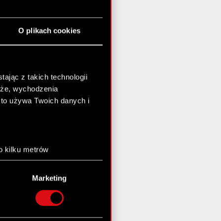
O plikach cookies
ając z takich technologii
chże, wychodzenia
kto używa Twoich danych i
o kilku metrów
anych (fingerprinting,
Marketing
łasne preferencje w
sekcji
nej chwili.
społecznościowe i