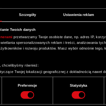
Szczegóły
Ustawienia reklam
tanie Twoich danych
tnerami
przetwarzamy Twoje osobiste dane, np. adres IP, korzyst
ych Spółki Podstawa prawna: Art. 2 ust. 2 i 3
yświetlania spersonalizowanych reklam i treści, analizowania ty
1052 z dnia 8 marca 2016 roku uzupełniającego
żytkowników i rozwoju produktów. Masz wybór odnośnie tego, 
 (UE) nr…
Czytaj dalej
rowadzonych transakcjach nabycia akcji własnych
, chcielibyśmy również:
yczące Twojej lokalizacji geograficznej z dokładnością nawet d
rowadzonych transakcjach nabycia akcji własnych
 urządzenie, aktywnie analizując charakteryzującego je zbiory d
palca)
Preferencje
Statystyka
ie tego, jak Twoje osobiste dane są przetwarzane oraz ustaw w
i plików cookie możesz zmienić lub wycofać swoją zgodę w dowol
ie do spersonalizowania treści i reklam, aby oferować funkcje 