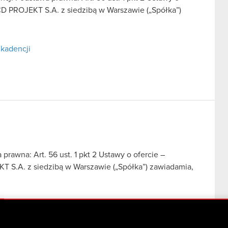
CD PROJEKT S.A. z siedzibą w Warszawie („Spółka”)
 kadencji
prawna: Art. 56 ust. 1 pkt 2 Ustawy o ofercie –
T S.A. z siedzibą w Warszawie („Spółka”) zawiadamia,
. obowiązujący od dnia 12 września 2025 roku