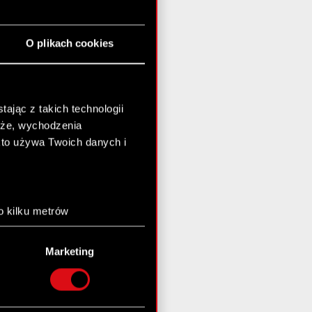
O plikach cookies
ając z takich technologii
chże, wychodzenia
kto używa Twoich danych i
o kilku metrów
anych (fingerprinting,
Marketing
łasne preferencje w
sekcji
nej chwili.
społecznościowe i