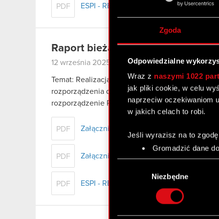
ESPI - RB 16/2025
PDF
Zgoda
Raport bieżący nr 15/2025
Odpowiedzialne wykorzys
12 września 2025
Wraz z
naszymi 1022 par
Temat: Realizacja i zakończenie skupu akcji własn
jak pliki cookie, w celu w
rozporządzenia delegowanego Komisji (UE) 2016/
naprzeciw oczekiwaniom u
rozporządzenie Parlamentu Europejskiego i Rady
w jakich celach to robi.
Załącznik 1 - Zagregowane dane o przep
PDF
Jeśli wyrazisz na to zgodę
Gromadzić dane dot
Załącznik 2 - Dane szczegółowe o przep
PDF
Identyfikować Twoje
Wybór
czyli wirtualny odcisk 
zgody
Niezbędne
Dowiedz się więcej odnośn
ESPI - RB 15/2025
PDF
szczegółów
. W Deklaracj
Wykorzystujemy pliki cook