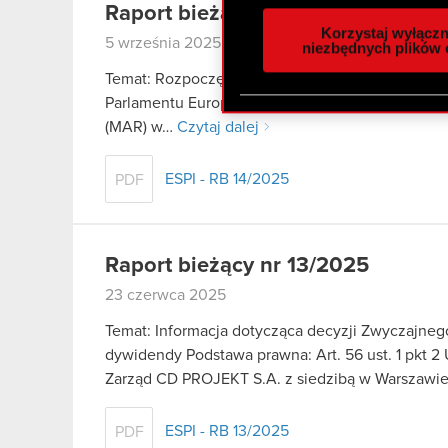
Raport bieżący nr 14/2025
analizować ruch w naszej w
Korzystaj wyłączn
5 września 2025
społecznościowym, reklam
niezbędnych plików 
otrzymanymi od Ciebie lub
Temat: Rozpoczęcie skupu akcji własnych Spółki P
zgadasz się na używanie p
Parlamentu Europejskiego i Rady (UE) nr 596/2014
(MAR) w…
Czytaj dalej
ESPI - RB 14/2025
PDF
Raport bieżący nr 13/2025
23 czerwca 2025
Temat: Informacja dotycząca decyzji Zwyczajne
dywidendy Podstawa prawna: Art. 56 ust. 1 pkt 2 
Zarząd CD PROJEKT S.A. z siedzibą w Warszaw
ESPI - RB 13/2025
PDF