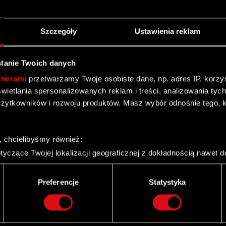
Szczegóły
Ustawienia reklam
tanie Twoich danych
tnerami
przetwarzamy Twoje osobiste dane, np. adres IP, korzyst
ych Spółki Podstawa prawna: Art. 2 ust. 2 i 3
yświetlania spersonalizowanych reklam i treści, analizowania ty
1052 z dnia 8 marca 2016 roku uzupełniającego
żytkowników i rozwoju produktów. Masz wybór odnośnie tego, 
 (UE) nr…
Czytaj dalej
rowadzonych transakcjach nabycia akcji własnych
, chcielibyśmy również:
yczące Twojej lokalizacji geograficznej z dokładnością nawet d
rowadzonych transakcjach nabycia akcji własnych
 urządzenie, aktywnie analizując charakteryzującego je zbiory d
palca)
Preferencje
Statystyka
ie tego, jak Twoje osobiste dane są przetwarzane oraz ustaw w
i plików cookie możesz zmienić lub wycofać swoją zgodę w dowol
ie do spersonalizowania treści i reklam, aby oferować funkcje 