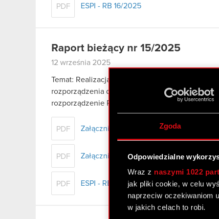
ESPI - RB 16/2025
PDF
Raport bieżący nr 15/2025
12 września 2025
Temat: Realizacja i zakończenie skupu akcji własn
rozporządzenia delegowanego Komisji (UE) 2016/
rozporządzenie Parlamentu Europejskiego i Rady
Zgoda
Załącznik 1 - Zagregowane dane o przep
PDF
Załącznik 2 - Dane szczegółowe o przep
Odpowiedzialne wykorzys
PDF
Wraz z
naszymi 1022 par
ESPI - RB 15/2025
jak pliki cookie, w celu w
PDF
naprzeciw oczekiwaniom u
w jakich celach to robi.