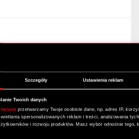
ych Spółki Podstawa prawna: Art. 2 ust. 2 i 3
1052 z dnia 8 marca 2016 roku uzupełniającego
 (UE) nr…
Czytaj dalej
Szczegóły
Ustawienia reklam
rowadzonych transakcjach nabycia akcji własnych
rowadzonych transakcjach nabycia akcji własnych
tanie Twoich danych
tnerami
przetwarzamy Twoje osobiste dane, np. adres IP, korzyst
yświetlania spersonalizowanych reklam i treści, analizowania ty
żytkowników i rozwoju produktów. Masz wybór odnośnie tego, 