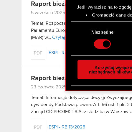
Raport bieżący nr 14/2025
Jeśli wyrazisz na to zgodę
5 września 2025
Gromadzić dane dot
Identyfikować Twoje
Temat: Rozpoczęcie skupu akcji własnych Spółki P
Wybór
czyli wirtualny odcisk 
Parlamentu Europejskiego i Rady (UE) nr 596/2014
zgody
Niezbędne
Dowiedz się więcej odnośn
(MAR) w…
Czytaj dalej
szczegółów
. W Deklaracj
ESPI - RB 14/2025
PDF
Wykorzystujemy pliki cook
analizować ruch w naszej w
Korzystaj wyłączn
społecznościowym, reklam
niezbędnych plików 
Raport bieżący nr 13/2025
otrzymanymi od Ciebie lub
zgadasz się na używanie p
23 czerwca 2025
Temat: Informacja dotycząca decyzji Zwyczajne
dywidendy Podstawa prawna: Art. 56 ust. 1 pkt 2 
Zarząd CD PROJEKT S.A. z siedzibą w Warszaw
ESPI - RB 13/2025
PDF