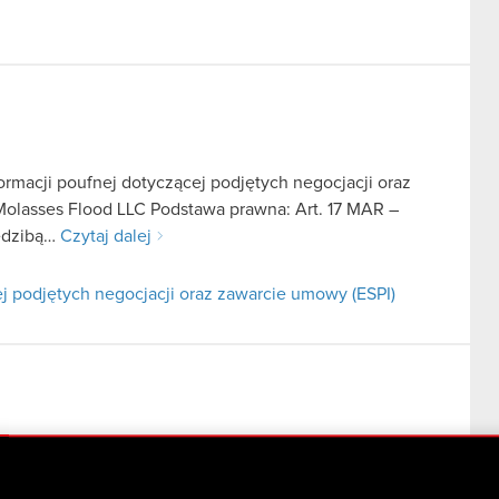
ormacji poufnej dotyczącej podjętych negocjacji oraz
Molasses Flood LLC Podstawa prawna: Art. 17 MAR –
iedzibą…
Czytaj dalej
j podjętych negocjacji oraz zawarcie umowy (ESPI)
ersji Cyberpunka 2077 i Wiedźmina 3: Dziki Gon
wa prawna: Art. 17 ust. 1 MAR – informacje poufne