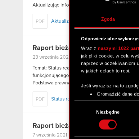
Aktualizując informacje dotyczące założeń w
Zgoda
Aktualizacja założeń wydawniczych (ESP
PDF
Odpowiedzialne wykorzys
Raport bieżący 38/2021
Wraz z
naszymi 1022 par
jak pliki cookie, w celu w
23 września 2021
naprzeciw oczekiwaniom u
Temat: Status realizacji uprawnień wynikający
w jakich celach to robi.
funkcjonującego w latach 2016 – 2019 oraz zało
Podstawa prawna: Art. 17 ust. 1 MAR – informacj
Jeśli wyrazisz na to zgodę
Gromadzić dane dot
Status realizacji uprawnień wynikający
PDF
Identyfikować Twoje
Wybór
czyli wirtualny odcisk 
zgody
Niezbędne
Dowiedz się więcej odnośn
szczegółów
. W Deklaracj
Raport bieżący 37/2021/K
7 września 2021
Wykorzystujemy pliki cook