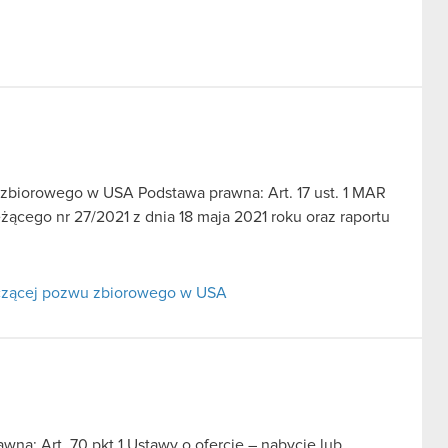
u zbiorowego w USA Podstawa prawna: Art. 17 ust. 1 MAR
̇ącego nr 27/2021 z dnia 18 maja 2021 roku oraz raportu
tyczącej pozwu zbiorowego w USA
na: Art. 70 pkt 1 Ustawy o ofercie – nabycie lub