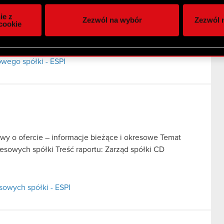
itrynie. Informacje o tym, jak korzystasz z naszej witryny, ud
tawa prawna raportu: Art. 56 ust. 1 pkt 2 Ustawy o
ie z
Zezwól na wybór
Zezwól n
owym i analitycznym. Partnerzy mogą połączyć te informacje z
ku z przekazaniem raportu bieżącego nr 37/2021 z dnia
cookie
 uzyskanymi podczas korzystania z ich usług. Kontynuując korzy
lików cookie.
owego spółki - ESPI
tawy o ofercie – informacje bieżące i okresowe Temat
resowych spółki Treść raportu: Zarząd spółki CD
sowych spółki - ESPI