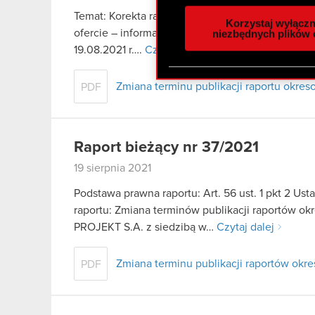
analizować ruch w naszej w
Temat: Korekta raportu bieżącego nr 37/2021 Pods
Korzystaj wyłączn
społecznościowym, reklam
ofercie – informacje bieżące i okresowe W związ
niezbędnych plików 
otrzymanymi od Ciebie lub
19.08.2021 r….
Czytaj dalej
zgadasz się na używanie p
Zmiana terminu publikacji raportu okres
PDF
Raport bieżący nr 37/2021
19 sierpnia 2021
Podstawa prawna raportu: Art. 56 ust. 1 pkt 2 Us
raportu: Zmiana terminów publikacji raportów ok
PROJEKT S.A. z siedzibą w…
Czytaj dalej
Zmiana terminu publikacji raportów okre
PDF