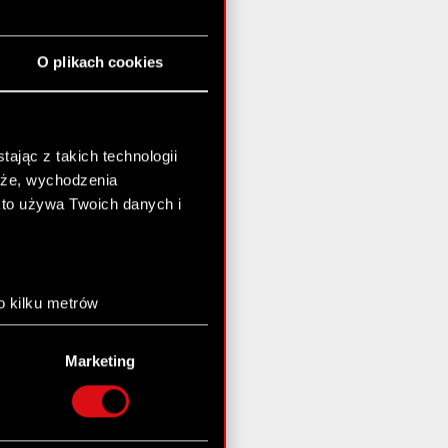
O plikach cookies
ając z takich technologii
chże, wychodzenia
kto używa Twoich danych i
o kilku metrów
anych (fingerprinting,
Marketing
łasne preferencje w
sekcji
nej chwili.
społecznościowe i