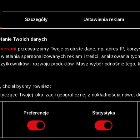
ydawniczych CD PROJEKT…
Czytaj dalej
Szczegóły
Ustawienia reklam
I)
tanie Twoich danych
tnerami
przetwarzamy Twoje osobiste dane, np. adres IP, korzyst
yświetlania spersonalizowanych reklam i treści, analizowania ty
żytkowników i rozwoju produktów. Masz wybór odnośnie tego, 
ch z Programu Motywacyjnego CD PROJEKT S.A.
żenia dotyczące zbycia akcji przez osoby uprawnione
e poufne…
Czytaj dalej
, chcielibyśmy również:
yczące Twojej lokalizacji geograficznej z dokładnością nawet d
ch z Programu Motywacyjnego
 urządzenie, aktywnie analizując charakteryzującego je zbiory d
palca)
Preferencje
Statystyka
ie tego, jak Twoje osobiste dane są przetwarzane oraz ustaw w
i plików cookie możesz zmienić lub wycofać swoją zgodę w dowol
ie do spersonalizowania treści i reklam, aby oferować funkcje 