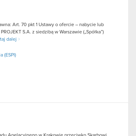
na: Art. 70 pkt 1 Ustawy o ofercie – nabycie lub
 PROJEKT S.A. z siedzibą w Warszawie („Spółka”)
taj dalej
a (ESPI)
Sądu Apelacyjnego w Krakowie przeciwko Skarbowi