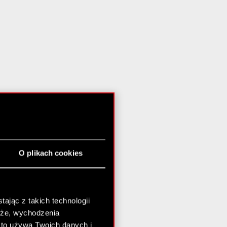
O plikach cookies
ając z takich technologii
chże, wychodzenia
kto używa Twoich danych i