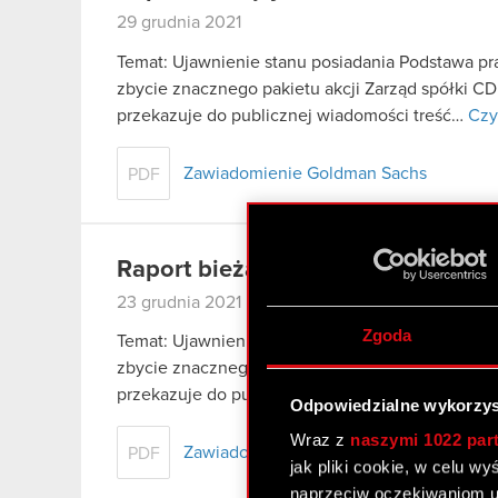
29 grudnia 2021
Temat: Ujawnienie stanu posiadania Podstawa praw
zbycie znacznego pakietu akcji Zarząd spółki CD
przekazuje do publicznej wiadomości treść…
Czy
Zawiadomienie Goldman Sachs
PDF
Raport bieżący nr 48/2021
23 grudnia 2021
Zgoda
Temat: Ujawnienie stanu posiadania Podstawa praw
zbycie znacznego pakietu akcji Zarząd spółki CD
przekazuje do publicznej wiadomości treść…
Czy
Odpowiedzialne wykorzys
Wraz z
naszymi 1022 par
Zawiadomienie Goldman Sachs
PDF
jak pliki cookie, w celu w
naprzeciw oczekiwaniom u