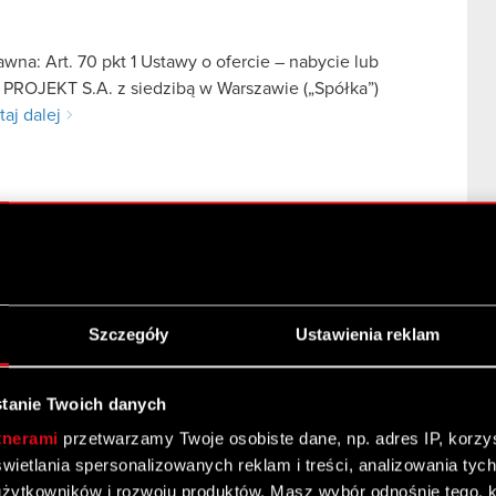
na: Art. 70 pkt 1 Ustawy o ofercie – nabycie lub
 PROJEKT S.A. z siedzibą w Warszawie („Spółka”)
taj dalej
Szczegóły
Ustawienia reklam
na: Art. 70 pkt 1 Ustawy o ofercie – nabycie lub
 PROJEKT S.A. z siedzibą w Warszawie („Spółka”)
taj dalej
tanie Twoich danych
tnerami
przetwarzamy Twoje osobiste dane, np. adres IP, korzyst
yświetlania spersonalizowanych reklam i treści, analizowania ty
żytkowników i rozwoju produktów. Masz wybór odnośnie tego, 