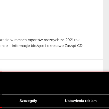
resie w ramach raportów rocznych za 2021 rok
fercie – informacje bieżące i okresowe Zarząd CD
iedźmina 3: Dziki Gon na konsole najnowszej generacji
ne Zarząd spółki CD PROJEKT S.A. z siedzibą w
 wiadomości…
Czytaj dalej
Szczegóły
Ustawienia reklam