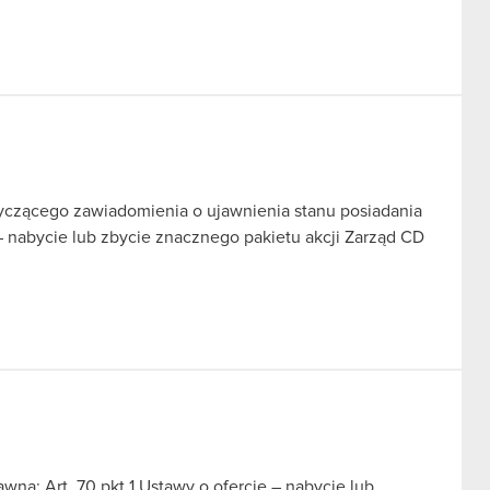
tyczącego zawiadomienia o ujawnienia stanu posiadania
 – nabycie lub zbycie znacznego pakietu akcji Zarząd CD
na: Art. 70 pkt 1 Ustawy o ofercie – nabycie lub