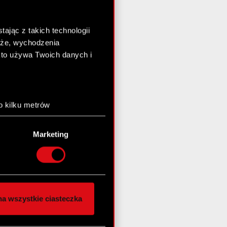
ając z takich technologii
chże, wychodzenia
kto używa Twoich danych i
o kilku metrów
anych (fingerprinting,
Marketing
łasne preferencje w
sekcji
nej chwili.
społecznościowe i
ostępniamy partnerom
a wszystkie ciasteczka
 innymi danymi
stanie z naszej witryny,