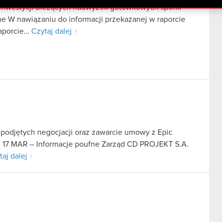
i inwestycji bieżących nadwyżek gotówkowych spółki
ne W nawiązaniu do informacji przekazanej w raporcie
raporcie…
Czytaj dalej
 podjętych negocjacji oraz zawarcie umowy z Epic
rt. 17 MAR – Informacje poufne Zarząd CD PROJEKT S.A.
taj dalej