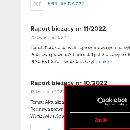
ESPI - RB 12/2022
PDF
Raport bieżący nr 11/2022
25 kwietnia 2022
Temat: Korekta danych zaprezentowanych na wyk
Podstawa prawna: Art. 56 ust. 1 pkt 2 Ustawy o o
PROJEKT S.A. z siedzibą…
Czytaj dalej
Raport bieżący nr 10/2022
13 kwietnia 2022
Temat: Aktualizacja założeń wydawniczych dla W
Podstawa prawna: Art. 17 MAR – Informacje pouf
Warszawie („Spółka”) przekazuje do publicznej
Zgoda