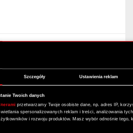
pełnienia funkcji Przewodniczącego Rady Nadzorczej
rządu Podstawa prawna: art. 56 ust. 1 pkt 2 ustawy o
Szczegóły
Ustawienia reklam
dalej
tanie Twoich danych
tnerami
przetwarzamy Twoje osobiste dane, np. adres IP, korzyst
yświetlania spersonalizowanych reklam i treści, analizowania ty
żytkowników i rozwoju produktów. Masz wybór odnośnie tego, 