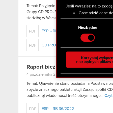
Temat: Przyjęcie przez Zarząd Strategicznych K
Jeśli wyrazisz na to zgodę
Grupy CD PROJEKT Podstawa prawna: Art. 17 ust
Gromadzić dane dot
siedzibą w Warszawie („Spółka”) przekazuje do…
Identyfikować Twoje
Wybór
czyli wirtualny odcisk 
zgody
Niezbędne
Dowiedz się więcej odnośn
ESPI - RB 37/2022
PDF
szczegółów
. W Deklaracj
CD PROJEKT Strategy Update
PDF
Wykorzystujemy pliki cook
analizować ruch w naszej w
Korzystaj wyłączn
społecznościowym, reklam
niezbędnych plików 
Raport bieżący nr 36/2022
otrzymanymi od Ciebie lub
zgadasz się na używanie p
4 października 2022
Temat: Ujawnienie stanu posiadania Podstawa praw
zbycie znacznego pakietu akcji Zarząd spółki C
publicznej wiadomości treść otrzymanego…
Czyt
ESPI - RB 36/2022
PDF