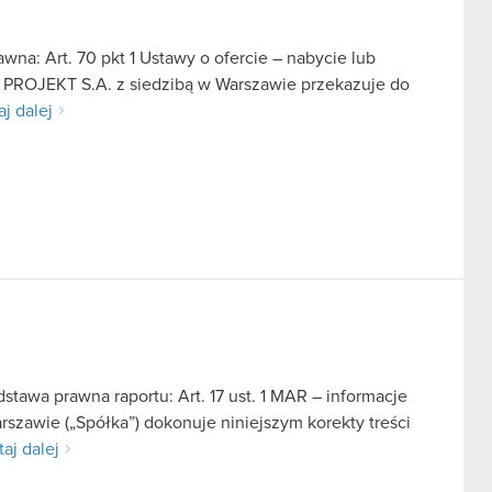
na: Art. 70 pkt 1 Ustawy o ofercie – nabycie lub
D PROJEKT S.A. z siedzibą w Warszawie przekazuje do
aj dalej
tawa prawna raportu: Art. 17 ust. 1 MAR – informacje
szawie („Spółka”) dokonuje niniejszym korekty treści
aj dalej