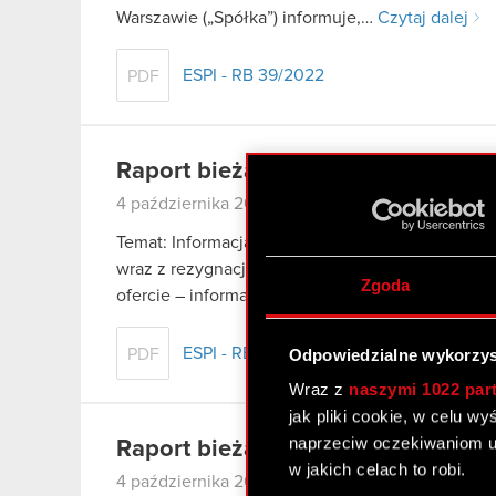
Warszawie („Spółka”) informuje,…
Czytaj dalej
ESPI - RB 39/2022
PDF
Raport bieżący nr 38/2022
4 października 2022
Temat: Informacja o zamiarze kandydowania do 
wraz z rezygnacją z pełnienia funkcji Członka Za
Zgoda
ofercie – informacje bieżące i okresowe…
Czytaj 
ESPI - RB 38/2022
Odpowiedzialne wykorzys
PDF
Wraz z
naszymi 1022 par
jak pliki cookie, w celu w
naprzeciw oczekiwaniom u
Raport bieżący nr 37/2022
w jakich celach to robi.
4 października 2022