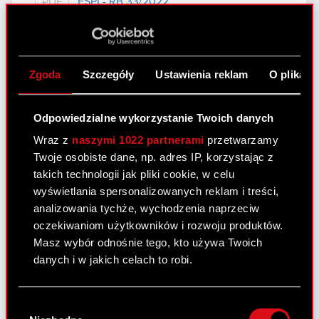
ESPI - RB 33/2022
PDF
Zawiadomienie - 23 września 2022
PDF
Zgoda
Szczegóły
Ustawienia reklam
O plikach
Raport bieżący nr 32/2022
Odpowiedzialne wykorzystanie Twoich danych
23 września 2022
Wraz z
naszymi 1022 partnerami
przetwarzamy
Temat: Ujawnienie stanu posiadania Podstawa
Twoje osobiste dane, np. adres IP, korzystając z
prawna: Art. 70 pkt 1 Ustawy o ofercie – nabycie
takich technologii jak pliki cookie, w celu
lub zbycie znacznego pakietu akcji Zarząd spółki
wyświetlania spersonalizowanych reklam i treści,
CD PROJEKT S.A. z siedzibą w Warszawie
analizowania tychże, wychodzenia naprzeciw
(„Spółka”) przekazuje do publicznej wiadomości
oczekiwaniom użytkowników i rozwoju produktów.
treść…
Czytaj dalej
Masz wybór odnośnie tego, kto używa Twoich
danych i w jakich celach to robi.
ESPI - RB 32/2022
PDF
Jeśli wyrazisz na to zgodę, chcielibyśmy również:
Wybór
Zawiadomienie - 23 września 2022
PDF
Gromadzić dane dotyczące Twojej