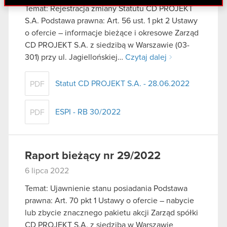
danymi otrzymanymi od Ciebie lub uzyskanymi
Temat: Rejestracja zmiany Statutu CD PROJEKT
podczas korzystania z ich usług. Kontynuując
S.A. Podstawa prawna: Art. 56 ust. 1 pkt 2 Ustawy
korzystanie z naszej witryny, zgadasz się na
o ofercie – informacje bieżące i okresowe Zarząd
używanie plików cookie.
CD PROJEKT S.A. z siedzibą w Warszawie (03-
301) przy ul. Jagiellońskiej…
Czytaj dalej
Statut CD PROJEKT S.A. - 28.06.2022
PDF
ESPI - RB 30/2022
PDF
Raport bieżący nr 29/2022
6 lipca 2022
Temat: Ujawnienie stanu posiadania Podstawa
prawna: Art. 70 pkt 1 Ustawy o ofercie – nabycie
lub zbycie znacznego pakietu akcji Zarząd spółki
CD PROJEKT S.A. z siedzibą w Warszawie