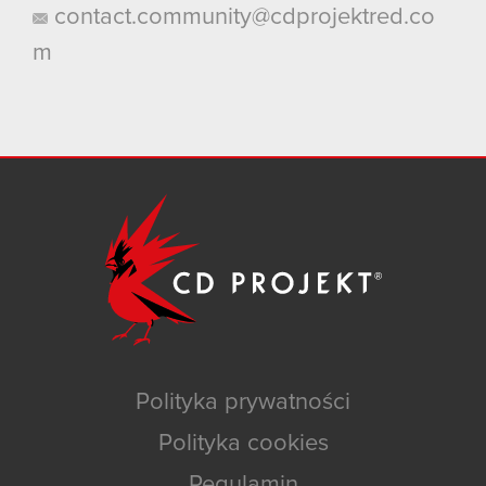
contact.community@cdprojektred.co
m
Polityka prywatności
Polityka cookies
Regulamin