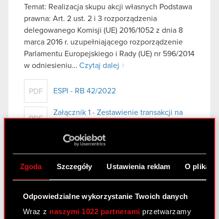
Temat: Realizacja skupu akcji własnych Podstawa
prawna: Art. 2 ust. 2 i 3 rozporządzenia
delegowanego Komisji (UE) 2016/1052 z dnia 8
marca 2016 r. uzupełniającego rozporządzenie
Parlamentu Europejskiego i Rady (UE) nr 596/2014
w odniesieniu…
Czytaj dalej
ESPI - RB 42/2022
PDF
Załącznik 1 - Zestawienie transakcji na
PDF
akcjach własnych od 5.10.2022 do
12.10.2022
Załącznik 2 - Zestawienie transakcji na
PDF
akcjach własnych od 5.10.2022 do
Zgoda
Szczegóły
Ustawienia reklam
O plikach
12.10.2022
Odpowiedzialne wykorzystanie Twoich danych
Raport bieżący nr 41/2022
Wraz z
naszymi 1022 partnerami
przetwarzamy