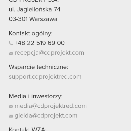
ul. Jagiellońska 74
03-301
Warszawa
Kontakt ogólny:
+48
22
519
69
00
recepcja@cdprojekt.com
Wsparcie techniczne:
support.cdprojektred.com
Media i inwestorzy:
media@cdprojektred.com
gielda@cdprojekt.com
Kontakt WZA: