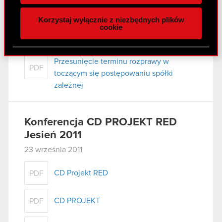
naszej witrynie. Informacje o tym, jak korzystasz
Korzystaj wyłącznie z niezbędnych plików
z naszej witryny, udostępniamy partnerom
cookie
Raport bieżący nr 63/2011
społecznościowym, reklamowym i analitycznym.
28 września 2011
Partnerzy mogą połączyć te informacje z innymi
danymi otrzymanymi od Ciebie lub uzyskanymi
Przesunięcie terminu rozprawy w
PDF
podczas korzystania z ich usług. Kontynuując
toczącym się postępowaniu spółki
korzystanie z naszej witryny, zgadasz się na
zależnej
używanie plików cookie.
Konferencja CD PROJEKT RED
Jesień 2011
23 września 2011
CD Projekt RED
PDF
CD PROJEKT
PDF