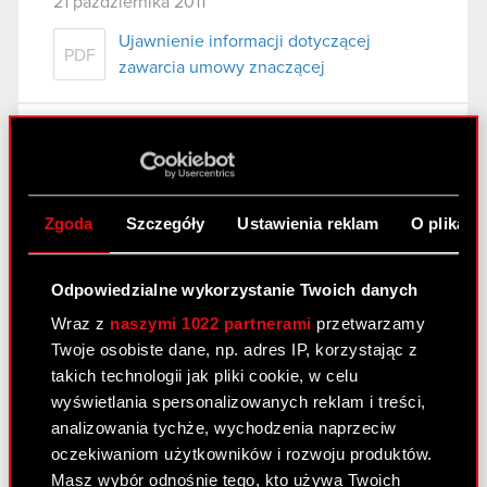
21 października 2011
Ujawnienie informacji dotyczącej
PDF
zawarcia umowy znaczącej
Raport bieżący nr 66/2011
21 października 2011
Ujawnienie informacji dotyczącej umowy
Zgoda
Szczegóły
Ustawienia reklam
O plikach
PDF
znaczącej
Odpowiedzialne wykorzystanie Twoich danych
Raport bieżący nr 66/2011
Wraz z
naszymi 1022 partnerami
przetwarzamy
Twoje osobiste dane, np. adres IP, korzystając z
21 października 2011
takich technologii jak pliki cookie, w celu
Ujawnienie informacji dotyczącej umowy
wyświetlania spersonalizowanych reklam i treści,
PDF
znaczącej
analizowania tychże, wychodzenia naprzeciw
oczekiwaniom użytkowników i rozwoju produktów.
Masz wybór odnośnie tego, kto używa Twoich