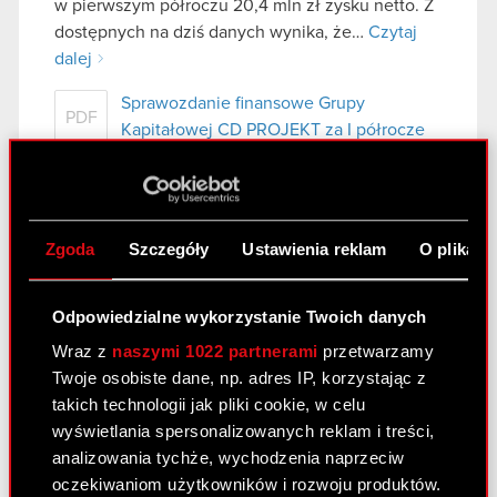
w pierwszym półroczu 20,4 mln zł zysku netto. Z
dostępnych na dziś danych wynika, że…
Czytaj
dalej
Sprawozdanie finansowe Grupy
PDF
Kapitałowej CD PROJEKT za I półrocze
2011 r.
Sprawozdanie Zarządu z działalności
PDF
Grupy Kapitałowej CD PROJEKT RED za I
półrocze 2011 r.
Zgoda
Szczegóły
Ustawienia reklam
O plikach
Prezentacja Grupy CD PROJEKT RED -
PDF
wyniki H1 2011
Odpowiedzialne wykorzystanie Twoich danych
Wraz z
naszymi 1022 partnerami
przetwarzamy
Twoje osobiste dane, np. adres IP, korzystając z
Prezentacja Grupy CD PROJEKT
takich technologii jak pliki cookie, w celu
RED – wyniki H1 2011
wyświetlania spersonalizowanych reklam i treści,
29 sierpnia 2011
analizowania tychże, wychodzenia naprzeciw
oczekiwaniom użytkowników i rozwoju produktów.
Prezentacja Grupy CD PROJEKT RED –