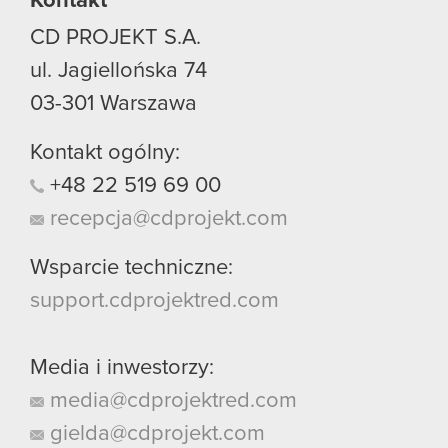
Kontakt
CD PROJEKT S.A.
ul. Jagiellońska 74
03-301
Warszawa
Kontakt ogólny:
+48
22
519
69
00
recepcja@cdprojekt.com
Wsparcie techniczne:
support.cdprojektred.com
Media i inwestorzy:
media@cdprojektred.com
gielda@cdprojekt.com