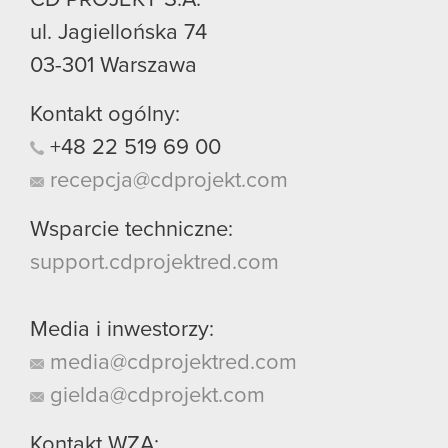
ul. Jagiellońska 74
03-301
Warszawa
Kontakt ogólny:
+48
22
519
69
00
recepcja@cdprojekt.com
Wsparcie techniczne:
support.cdprojektred.com
Media i inwestorzy:
media@cdprojektred.com
gielda@cdprojekt.com
Kontakt WZA: