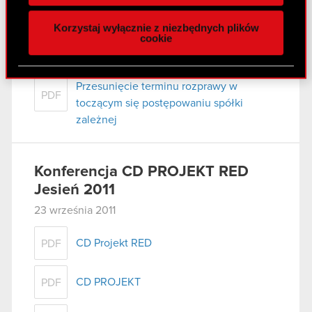
naszej witrynie. Informacje o tym, jak korzystasz
Korzystaj wyłącznie z niezbędnych plików
z naszej witryny, udostępniamy partnerom
cookie
Raport bieżący nr 63/2011
społecznościowym, reklamowym i analitycznym.
28 września 2011
Partnerzy mogą połączyć te informacje z innymi
danymi otrzymanymi od Ciebie lub uzyskanymi
Przesunięcie terminu rozprawy w
PDF
podczas korzystania z ich usług. Kontynuując
toczącym się postępowaniu spółki
korzystanie z naszej witryny, zgadasz się na
zależnej
używanie plików cookie.
Konferencja CD PROJEKT RED
Jesień 2011
23 września 2011
CD Projekt RED
PDF
CD PROJEKT
PDF