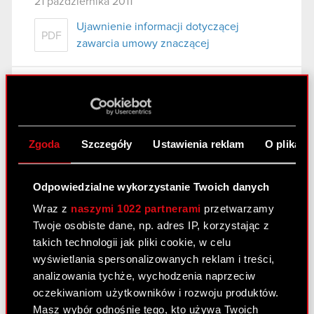
21 października 2011
Ujawnienie informacji dotyczącej
PDF
zawarcia umowy znaczącej
Raport bieżący nr 66/2011
21 października 2011
Ujawnienie informacji dotyczącej umowy
Zgoda
Szczegóły
Ustawienia reklam
O plikach
PDF
znaczącej
Odpowiedzialne wykorzystanie Twoich danych
Raport bieżący nr 66/2011
Wraz z
naszymi 1022 partnerami
przetwarzamy
Twoje osobiste dane, np. adres IP, korzystając z
21 października 2011
takich technologii jak pliki cookie, w celu
Ujawnienie informacji dotyczącej umowy
wyświetlania spersonalizowanych reklam i treści,
PDF
znaczącej
analizowania tychże, wychodzenia naprzeciw
oczekiwaniom użytkowników i rozwoju produktów.
Masz wybór odnośnie tego, kto używa Twoich