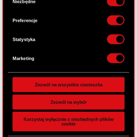
Niezbędne
zgody
lokalizacji geograficznej z dokładnością nawet
Powołanie Zarządu kolejnej kadencji
PDF
do kilku metrów
(korekta)
Identyfikować Twoje urządzenie, aktywnie
Preferencje
analizując charakteryzującego je zbiory
danych (fingerprinting, czyli wirtualny odcisk
Wyniki za I kwartał 2011 r.
palca)
Statystyka
13 maja 2011
Dowiedz się więcej odnośnie tego, jak Twoje
osobiste dane są przetwarzane oraz ustaw własne
Sprawozdanie finansowe Grupy
Marketing
PDF
preferencje w
sekcji szczegółów
. W Deklaracji
Kapitałowej OPTIMUS za I kwartał 2011 r.
plików cookie możesz zmienić lub wycofać swoją
Podstawowe dane finansowe - Q1 2011
zgodę w dowolnej chwili.
PDF
Zezwól na wszystkie ciasteczka
Wykorzystujemy pliki cookie do
spersonalizowania treści i reklam, aby oferować
Skonsolidowany raport – 1 kw.
Zezwól na wybór
funkcje społecznościowe i analizować ruch w
2011
naszej witrynie. Informacje o tym, jak korzystasz
Korzystaj wyłącznie z niezbędnych plików
13 maja 2011
z naszej witryny, udostępniamy partnerom
cookie
społecznościowym, reklamowym i analitycznym.
QS1/2011
PDF
Partnerzy mogą połączyć te informacje z innymi