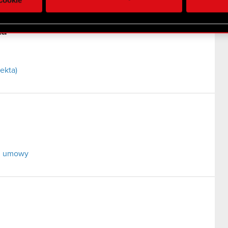
 uzyskanymi podczas korzystania z ich usług. Kontynuując korzy
lików cookie.
ta
ekta)
ej umowy