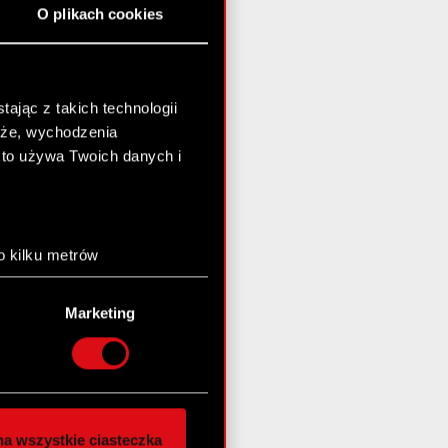
O plikach cookies
ając z takich technologii
chże, wychodzenia
kto używa Twoich danych i
o kilku metrów
anych (fingerprinting,
Marketing
łasne preferencje w
sekcji
nej chwili.
społecznościowe i
ostępniamy partnerom
a wszystkie ciasteczka
 innymi danymi