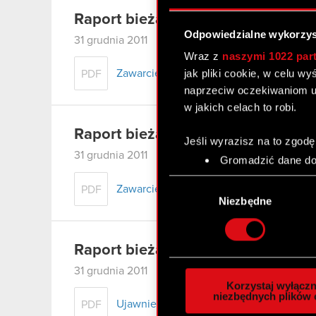
Raport bieżący nr 79/2011
Odpowiedzialne wykorzys
31 grudnia 2011
Wraz z
naszymi 1022 par
jak pliki cookie, w celu w
Zawarcie aneksów do umów pożyczek z 
PDF
naprzeciw oczekiwaniom u
w jakich celach to robi.
Raport bieżący nr 78/2011
Jeśli wyrazisz na to zgodę
31 grudnia 2011
Gromadzić dane dot
Identyfikować Twoje
Wybór
Zawarcie aneksu do znaczącej umowy
PDF
czyli wirtualny odcisk 
zgody
Niezbędne
Dowiedz się więcej odnośn
szczegółów
. W Deklaracj
Raport bieżący nr 77/2011
Wykorzystujemy pliki cook
31 grudnia 2011
analizować ruch w naszej w
Korzystaj wyłączn
społecznościowym, reklam
niezbędnych plików 
Ujawnienie informacji dotyczącej umow
PDF
otrzymanymi od Ciebie lub