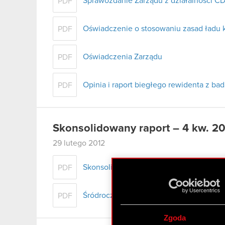
Sprawozdanie Zarządu z działalności CD
PDF
Oświadczenie o stosowaniu zasad ładu 
PDF
Oświadczenia Zarządu
PDF
Opinia i raport biegłego rewidenta z b
PDF
Skonsolidowany raport – 4 kw. 20
29 lutego 2012
Skonsolidowany raport kwartalny Q4 201
PDF
Śródroczne skrócone skonsolidowane spr
PDF
Zgoda