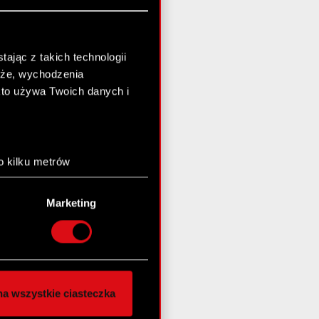
ając z takich technologii
chże, wychodzenia
kto używa Twoich danych i
o kilku metrów
anych (fingerprinting,
Marketing
łasne preferencje w
sekcji
nej chwili.
społecznościowe i
ostępniamy partnerom
a wszystkie ciasteczka
 innymi danymi
stanie z naszej witryny,