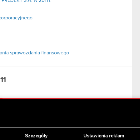
 PROJEKT S.A. w 2011 r.
korporacyjnego
adania sprawozdania finansowego
11
1
awozdanie finansowe za okres 01.10.2011 – 31.12.2011
Szczegóły
Ustawienia reklam