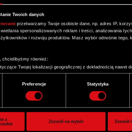
tanie Twoich danych
tnerami
przetwarzamy Twoje osobiste dane, np. adres IP, korzyst
yświetlania spersonalizowanych reklam i treści, analizowania ty
akcjonariuszami Spółki
żytkowników i rozwoju produktów. Masz wybór odnośnie tego, 
, chcielibyśmy również:
yczące Twojej lokalizacji geograficznej z dokładnością nawet d
 urządzenie, aktywnie analizując charakteryzującego je zbiory d
palca)
Preferencje
Statystyka
ie tego, jak Twoje osobiste dane są przetwarzane oraz ustaw w
i plików cookie możesz zmienić lub wycofać swoją zgodę w dowol
ie do spersonalizowania treści i reklam, aby oferować funkcje 
itrynie. Informacje o tym, jak korzystasz z naszej witryny, ud
ie z
Zezwól na wybór
Zezwól n
owym i analitycznym. Partnerzy mogą połączyć te informacje z
cookie
y znaczącej
 uzyskanymi podczas korzystania z ich usług. Kontynuując korzy