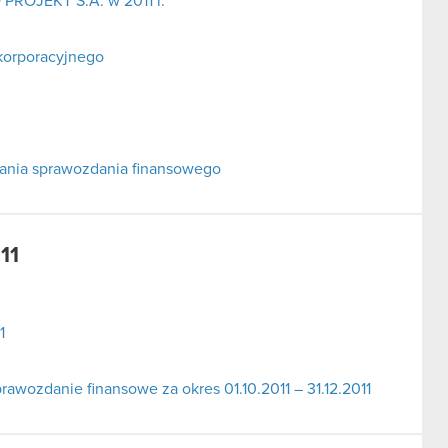
 PROJEKT S.A. w 2011 r.
korporacyjnego
adania sprawozdania finansowego
11
1
awozdanie finansowe za okres 01.10.2011 – 31.12.2011