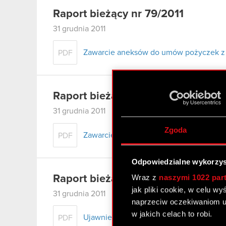
Raport bieżący nr 79/2011
31 grudnia 2011
Zawarcie aneksów do umów pożyczek z 
PDF
Raport bieżący nr 78/2011
31 grudnia 2011
Zgoda
Zawarcie aneksu do znaczącej umowy
PDF
Odpowiedzialne wykorzys
Wraz z
naszymi 1022 par
Raport bieżący nr 77/2011
jak pliki cookie, w celu w
31 grudnia 2011
naprzeciw oczekiwaniom u
w jakich celach to robi.
Ujawnienie informacji dotyczącej umow
PDF