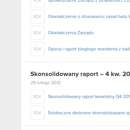
Sprawozdanie Zarządu z działalności CD
PDF
Oświadczenie o stosowaniu zasad ładu 
PDF
Oświadczenia Zarządu
PDF
Opinia i raport biegłego rewidenta z b
PDF
Skonsolidowany raport – 4 kw. 20
29 lutego 2012
Skonsolidowany raport kwartalny Q4 201
PDF
Śródroczne skrócone skonsolidowane spr
PDF