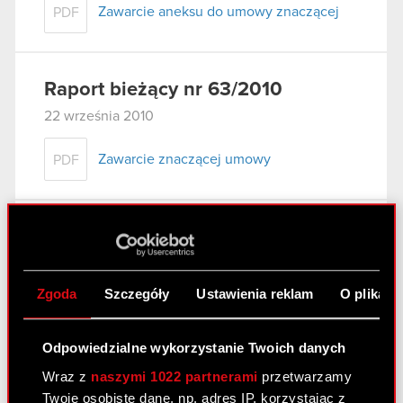
Zawarcie aneksu do umowy znaczącej
PDF
Raport bieżący nr 63/2010
22 września 2010
Zawarcie znaczącej umowy
PDF
Raport bieżący nr 62/2010
22 września 2010
Zgoda
Szczegóły
Ustawienia reklam
O plikach
Zawarcie umów pożyczek z
PDF
akcjonariuszami Spółki
Odpowiedzialne wykorzystanie Twoich danych
Wraz z
naszymi 1022 partnerami
przetwarzamy
Raport bieżący nr 61/2010
Twoje osobiste dane, np. adres IP, korzystając z