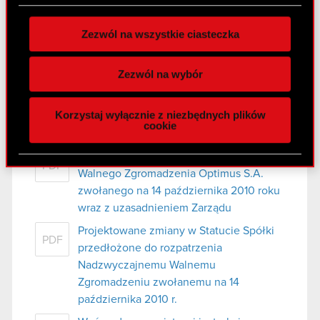
Nadzwyczajne Walne
zgodę w dowolnej chwili.
Zgromadzenie Akcjonariuszy – 14
Zezwól na wszystkie ciasteczka
Wykorzystujemy pliki cookie do
października 2010 r.
spersonalizowania treści i reklam, aby oferować
Zezwól na wybór
17 września 2010
funkcje społecznościowe i analizować ruch w
Ogłoszenie Zarządu Optimus S.A. o
naszej witrynie. Informacje o tym, jak korzystasz
PDF
Korzystaj wyłącznie z niezbędnych plików
zwołaniu Nadzwyczajnego Walnego
z naszej witryny, udostępniamy partnerom
cookie
Zgromadzenia
społecznościowym, reklamowym i analitycznym.
Partnerzy mogą połączyć te informacje z innymi
Projekty uchwał Nadzwyczajnego
PDF
danymi otrzymanymi od Ciebie lub uzyskanymi
Walnego Zgromadzenia Optimus S.A.
podczas korzystania z ich usług. Kontynuując
zwołanego na 14 października 2010 roku
korzystanie z naszej witryny, zgadasz się na
wraz z uzasadnieniem Zarządu
używanie plików cookie.
Projektowane zmiany w Statucie Spółki
PDF
przedłożone do rozpatrzenia
Nadzwyczajnemu Walnemu
Zgromadzeniu zwołanemu na 14
października 2010 r.