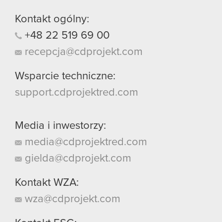
Kontakt ogólny:
+48
22
519
69
00
recepcja@cdprojekt.com
Wsparcie techniczne:
support.cdprojektred.com
Media i inwestorzy:
media@cdprojektred.com
gielda@cdprojekt.com
Kontakt WZA:
wza@cdprojekt.com