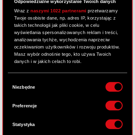
Odpowiedzialne wykorzystanie Twoich danych
Otrzymanie zawiadomienia, o którym
Wraz z
naszymi 1022 partnerami
przetwarzamy
PDF
mowa w art. 69 ust. 1 pkt 1 ustawy o
Twoje osobiste dane, np. adres IP, korzystając z
ofercie publicznej.
takich technologii jak pliki cookie, w celu
wyświetlania spersonalizowanych reklam i treści,
Pobierz załącznik
PDF
analizowania tychże, wychodzenia naprzeciw
oczekiwaniom użytkowników i rozwoju produktów.
Masz wybór odnośnie tego, kto używa Twoich
danych i w jakich celach to robi.
Raport bieżący nr 76/2010
21 października 2010
Jeśli wyrazisz na to zgodę, chcielibyśmy również:
Wybór
Gromadzić dane dotyczące Twojej
Podjęcie decyzji o zamiarze połączenia
Niezbędne
zgody
PDF
lokalizacji geograficznej z dokładnością nawet
Optimus S.A. ze spółką zależną CDP
do kilku metrów
Investment sp. z o.o.
Identyfikować Twoje urządzenie, aktywnie
Preferencje
analizując charakteryzującego je zbiory
Pobierz załącznik
PDF
danych (fingerprinting, czyli wirtualny odcisk
palca)
Statystyka
Dowiedz się więcej odnośnie tego, jak Twoje