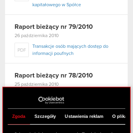
kapitałowego w Spółce
Raport bieżący nr 79/2010
26 października 2010
Transakcje osób mających dostęp do
PDF
informacji poufnych
Raport bieżący nr 78/2010
25 października 2010
Zawarcie aneksu do umowy znaczącej
PDF
Zgoda
Szczegóły
Ustawienia reklam
O plikach
Raport bieżący nr 77/2010
21 października 2010