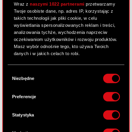
Wraz z
naszymi 1022 partnerami
przetwarzamy
Twoje osobiste dane, np. adres IP, korzystając z
takich technologii jak pliki cookie, w celu
Skonsolidowany raport – 3 kw.
wyświetlania spersonalizowanych reklam i treści,
2010
analizowania tychże, wychodzenia naprzeciw
10 listopada 2010
oczekiwaniom użytkowników i rozwoju produktów.
Skonsolidowany raport kwartalny za 3
Masz wybór odnośnie tego, kto używa Twoich
PDF
kwartał
danych i w jakich celach to robi.
Sprawozdanie finansowe
PDF
Jeśli wyrazisz na to zgodę, chcielibyśmy również:
Wybór
Gromadzić dane dotyczące Twojej
Niezbędne
zgody
lokalizacji geograficznej z dokładnością nawet
Wybrane dane finansowe
PDF
do kilku metrów
Identyfikować Twoje urządzenie, aktywnie
Preferencje
analizując charakteryzującego je zbiory
Raport bieżący nr 88/2010
danych (fingerprinting, czyli wirtualny odcisk
palca)
Statystyka
10 listopada 2010
Dowiedz się więcej odnośnie tego, jak Twoje
Otrzymanie zawiadomienia, o którym
osobiste dane są przetwarzane oraz ustaw własne
PDF