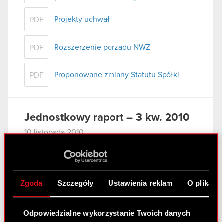
Projekty uchwał
PDF
Rozszerzenie porządu NWZ
PDF
Proponowane zmiany Statutu Spółki
PDF
Jednostkowy raport – 3 kw. 2010
10 listopada 2010
Raport za 3 kwartał 2010 r
PDF
Zgoda
Szczegóły
Ustawienia reklam
O plikach
Jednostkowe sprawozdanie finansowe
PDF
Wybrane dane finansowe
PDF
Odpowiedzialne wykorzystanie Twoich danych