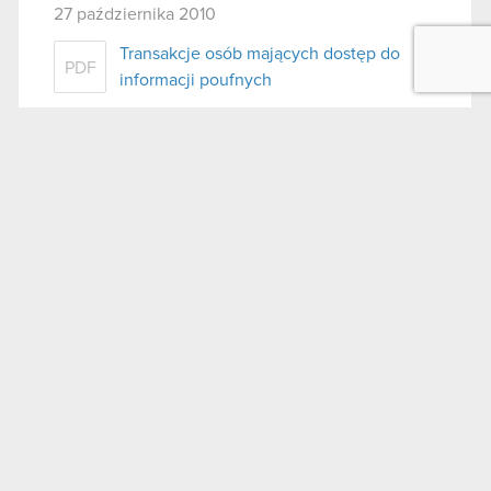
27 października 2010
Transakcje osób mających dostęp do
PDF
informacji poufnych
LinkedIn
Facebook