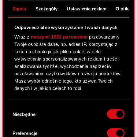
Raport bieżący nr 53/2010
Zgoda
Szczegóły
Ustawienia reklam
O plikach
31 sierpnia 2010
Odpowiedzialne wykorzystanie Twoich danych
Wprowadzenie do obrotu akcji Serii D
PDF
oraz akcji Serii E Optimus przez GPW
Wraz z
naszymi 1022 partnerami
przetwarzamy
oraz ustalenie daty pierwszego
Twoje osobiste dane, np. adres IP, korzystając z
notowania.
takich technologii jak pliki cookie, w celu
wyświetlania spersonalizowanych reklam i treści,
analizowania tychże, wychodzenia naprzeciw
Raport bieżący nr 52/2010
oczekiwaniom użytkowników i rozwoju produktów.
Masz wybór odnośnie tego, kto używa Twoich
30 sierpnia 2010
danych i w jakich celach to robi.
Dopuszczenie do obrotu akcji Serii D
PDF
oraz akcji Serii E Optimus przez GPW
Jeśli wyrazisz na to zgodę, chcielibyśmy również:
Wybór
Gromadzić dane dotyczące Twojej
Niezbędne
zgody
lokalizacji geograficznej z dokładnością nawet
Raport bieżący nr 51/2010
do kilku metrów
Identyfikować Twoje urządzenie, aktywnie
30 sierpnia 2010
Preferencje