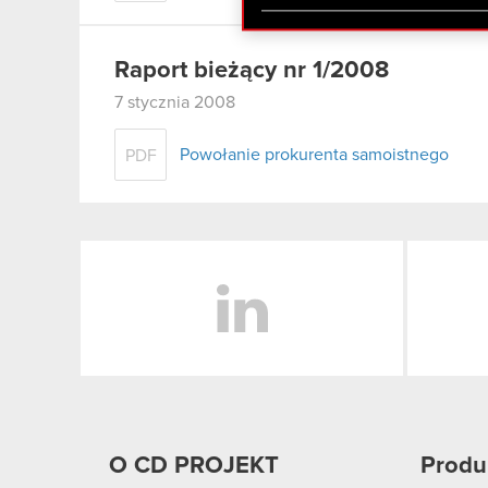
zgadasz się na używanie p
Raport bieżący nr 1/2008
7 stycznia 2008
Powołanie prokurenta samoistnego
PDF
LinkedIn
O CD PROJEKT
Produ