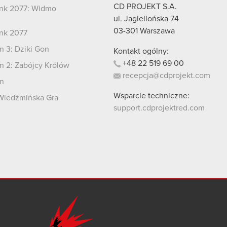
CD PROJEKT S.A.
nk 2077: Widmo
i
ul. Jagiellońska 74
03-301
Warszawa
nk 2077
 3: Dziki Gon
Kontakt ogólny:
+48
22
519
69
00
 2: Zabójcy Królów
recepcja@cdprojekt.com
n
Wsparcie techniczne:
Wiedźmińska Gra
support.cdprojektred.com