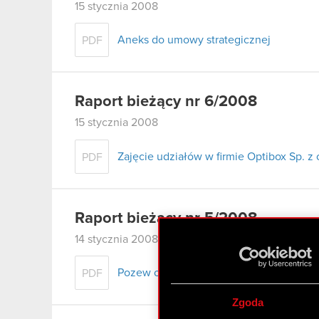
15 stycznia 2008
Aneks do umowy strategicznej
PDF
Raport bieżący nr 6/2008
15 stycznia 2008
Zajęcie udziałów w firmie Optibox Sp. z 
PDF
Raport bieżący nr 5/2008
14 stycznia 2008
Pozew o zapłatę przeciwko Zatra S.A.
PDF
Zgoda