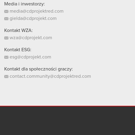
Media i inwestorzy:
media@cdprojektred.com
gielda@cdprojekt.com
Kontakt WZA:
wza@cdprojekt.com
Kontakt ESG:
esg@cdprojekt.com
Kontakt dla społeczności graczy:
contact.community@cdprojektred.com