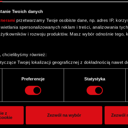
tanie Twoich danych
tnerami
przetwarzamy Twoje osobiste dane, np. adres IP, korzyst
yświetlania spersonalizowanych reklam i treści, analizowania ty
t. Warszawy XIII Wydział Gospodarczy KRS
żytkowników i rozwoju produktów. Masz wybór odnośnie tego, 
, chcielibyśmy również:
yczące Twojej lokalizacji geograficznej z dokładnością nawet d
 urządzenie, aktywnie analizując charakteryzującego je zbiory d
 przez Komornika Sądowego przy Sądzie w
palca)
Preferencje
Statystyka
ie tego, jak Twoje osobiste dane są przetwarzane oraz ustaw w
i plików cookie możesz zmienić lub wycofać swoją zgodę w dowol
ie do spersonalizowania treści i reklam, aby oferować funkcje 
itrynie. Informacje o tym, jak korzystasz z naszej witryny, ud
ie z
Zezwól na wybór
Zezwól n
owym i analitycznym. Partnerzy mogą połączyć te informacje z
cookie
owych w 2008 roku
 uzyskanymi podczas korzystania z ich usług. Kontynuując korzy