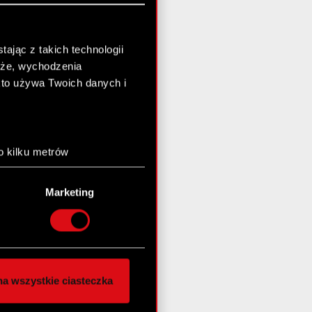
ając z takich technologii
chże, wychodzenia
kto używa Twoich danych i
o kilku metrów
anych (fingerprinting,
Marketing
łasne preferencje w
sekcji
nej chwili.
społecznościowe i
ostępniamy partnerom
a wszystkie ciasteczka
 innymi danymi
stanie z naszej witryny,