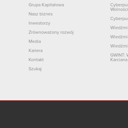
Grupa Kapitałowa
Cyberpu
Wolnośc
Nasz biznes
Cyberpu
Inwestorzy
Wiedźmin
Zrównoważony rozwój
Wiedźmin
Media
Wiedźmi
Kariera
GWINT: 
Kontakt
Karciana
Szukaj