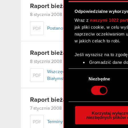
Raport bieżący nr 4/2008
Odpowiedzialne wykorzys
8 stycznia 2008
Wraz z
naszymi 1022 par
jak pliki cookie, w celu w
Postanowienie Sądu Rejonowego dla m.s
PDF
naprzeciw oczekiwaniom u
w jakich celach to robi.
Raport bieżący nr 3/2008
Jeśli wyrazisz na to zgodę
8 stycznia 2008
Gromadzić dane dot
Identyfikować Twoje
Wybór
Wszczęcie postępowania egzekucyjnego
czyli wirtualny odcisk 
PDF
zgody
Białymstoku i zajęcie wierzytelności.
Niezbędne
Dowiedz się więcej odnośn
szczegółów
. W Deklaracj
Raport bieżący nr 2/2008
Wykorzystujemy pliki cook
7 stycznia 2008
analizować ruch w naszej w
Korzystaj wyłączn
społecznościowym, reklam
niezbędnych plików 
Terminy przekazywania raportów okres
PDF
otrzymanymi od Ciebie lub