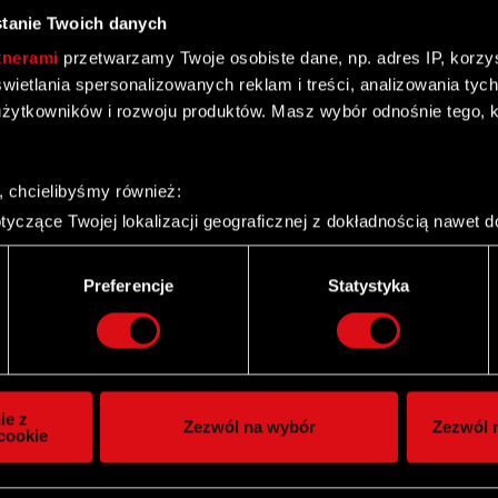
tanie Twoich danych
tnerami
przetwarzamy Twoje osobiste dane, np. adres IP, korzyst
yświetlania spersonalizowanych reklam i treści, analizowania ty
żytkowników i rozwoju produktów. Masz wybór odnośnie tego, 
ownej na rzecz Optimus S.A.
, chcielibyśmy również:
yczące Twojej lokalizacji geograficznej z dokładnością nawet d
 urządzenie, aktywnie analizując charakteryzującego je zbiory d
palca)
Preferencje
Statystyka
ie tego, jak Twoje osobiste dane są przetwarzane oraz ustaw w
i plików cookie możesz zmienić lub wycofać swoją zgodę w dowol
ie do spersonalizowania treści i reklam, aby oferować funkcje 
itrynie. Informacje o tym, jak korzystasz z naszej witryny, ud
ie z
Zezwól na wybór
Zezwól n
owym i analitycznym. Partnerzy mogą połączyć te informacje z
cookie
 uzyskanymi podczas korzystania z ich usług. Kontynuując korzy
lików cookie.