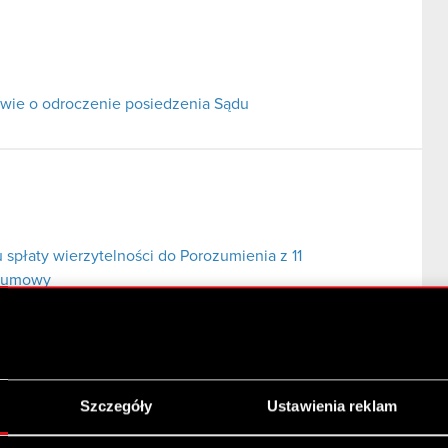
ie o odroczenie posiedzenia Sądu
 spłaty wierzytelności do Porozumienia z 11
j umowy
Szczegóły
Ustawienia reklam
o przez Komornika Sądowego przy Sądzie Rejonowym
bankowego