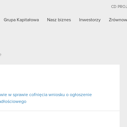
CD PRO
Grupa Kapitałowa
Nasz biznes
Inwestorzy
Zrównow
e
ie w sprawie cofnięcia wniosku o ogłoszenie
padłościowego