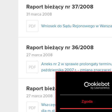
Raport bieżący nr 37/2008
31 marca 2008
Wniosek do Sądu Rejonowego w Warszaw
PDF
Raport bieżący nr 36/2008
27 marca 2008
Aneks nr 2 w sprawie prolongaty terminu
PDF
października 2007 r. - zmiana znaczące
Raport bieżący nr 35/2008
27 marca 2008
Zgoda
Wszczęcie postępowania egzekucyjneg
PDF
dla m.st. Warszawy i zajęcie rachunku 