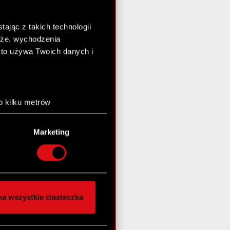
ając z takich technologii
chże, wychodzenia
kto używa Twoich danych i
o kilku metrów
anych (fingerprinting,
Marketing
łasne preferencje w
sekcji
nej chwili.
społecznościowe i
ostępniamy partnerom
a wszystkie ciasteczka
 innymi danymi
stanie z naszej witryny,