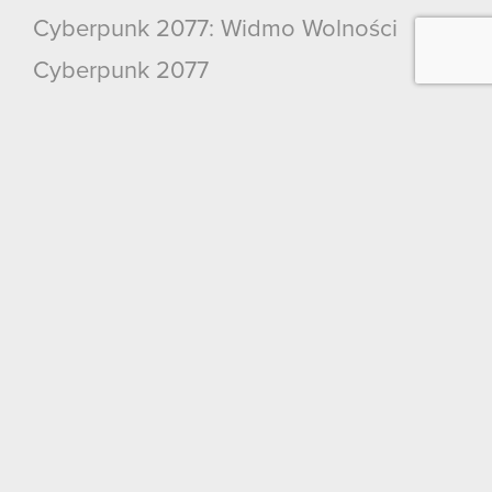
Cyberpunk 2077: Widmo Wolności
Cyberpunk 2077
Wiedźmin 3: Dziki Gon
Wiedźmin 2: Zabójcy Królów
Wiedźmin
GWINT: Wiedźmińska Gra Karciana
Kontakt
CD PROJEKT S.A.
ul. Jagiellońska 74
03-301
Warszawa
Kontakt ogólny: