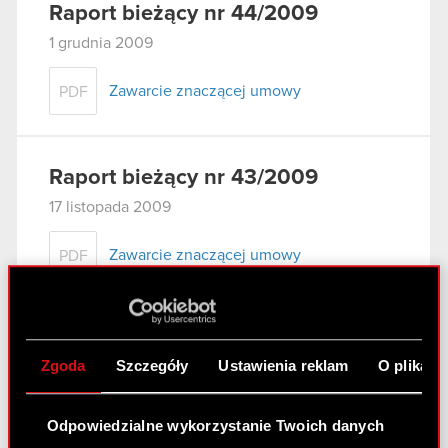
Raport bieżący nr 44/2009
1 grudnia 2009
Zawarcie znaczącej umowy
PDF
Raport bieżący nr 43/2009
17 listopada 2009
Zawarcie znaczącej umowy
PDF
Raport bieżący nr 42/2009
Zgoda
Szczegóły
Ustawienia reklam
O plikach
17 listopada 2009
Zawarcie aneksu do umowy znaczącej
PDF
Odpowiedzialne wykorzystanie Twoich danych