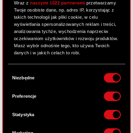
Wraz z
naszymi 1022 partnerami
przetwarzamy
Twoje osobiste dane, np. adres IP, korzystając z
Raport bieżący nr 41/2009
takich technologii jak pliki cookie, w celu
wyświetlania spersonalizowanych reklam i treści,
16 listopada 2009
analizowania tychże, wychodzenia naprzeciw
oczekiwaniom użytkowników i rozwoju produktów.
Załącznik
PDF
Masz wybór odnośnie tego, kto używa Twoich
danych i w jakich celach to robi.
Zawarcie znaczącej umowy
PDF
Jeśli wyrazisz na to zgodę, chcielibyśmy również:
Wybór
Gromadzić dane dotyczące Twojej
Niezbędne
zgody
lokalizacji geograficznej z dokładnością nawet
Raport bieżący nr 40/2009
do kilku metrów
16 listopada 2009
Identyfikować Twoje urządzenie, aktywnie
Preferencje
analizując charakteryzującego je zbiory
Zmiany w składzie Zarządu
PDF
danych (fingerprinting, czyli wirtualny odcisk
palca)
Statystyka
Dowiedz się więcej odnośnie tego, jak Twoje
osobiste dane są przetwarzane oraz ustaw własne
Raport bieżący nr 39/2009
Marketing