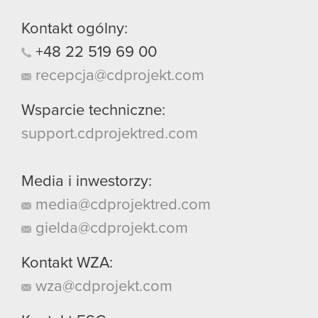
Kontakt ogólny:
+48
22
519
69
00
recepcja@cdprojekt.com
Wsparcie techniczne:
support.cdprojektred.com
Media i inwestorzy:
media@cdprojektred.com
gielda@cdprojekt.com
Kontakt WZA:
wza@cdprojekt.com