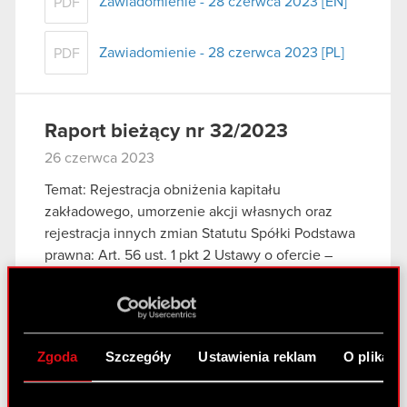
Zawiadomienie - 28 czerwca 2023 [EN]
PDF
Zawiadomienie - 28 czerwca 2023 [PL]
PDF
Raport bieżący nr 32/2023
26 czerwca 2023
Temat: Rejestracja obniżenia kapitału
zakładowego, umorzenie akcji własnych oraz
rejestracja innych zmian Statutu Spółki Podstawa
prawna: Art. 56 ust. 1 pkt 2 Ustawy o ofercie –
informacje bieżące i okresowe Zarząd CD
PROJEKT S.A. z…
Czytaj dalej
ESPI - RB 32/2023
PDF
Zgoda
Szczegóły
Ustawienia reklam
O plikach
Statut CD PROJEKT S.A. - tekst jednolity
PDF