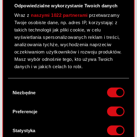
Odpowiedzialne wykorzystanie Twoich danych
Ustalenie jednolitego tekstu Statutu
PDF
Wraz z
naszymi 1022 partnerami
przetwarzamy
Twoje osobiste dane, np. adres IP, korzystając z
takich technologii jak pliki cookie, w celu
Pobierz załącznik
PDF
wyświetlania spersonalizowanych reklam i treści,
analizowania tychże, wychodzenia naprzeciw
oczekiwaniom użytkowników i rozwoju produktów.
Raport bieżący nr 102/2010
Masz wybór odnośnie tego, kto używa Twoich
3 grudnia 2010
danych i w jakich celach to robi.
Uchwały podjęte przez Nadzwyczajne
PDF
Jeśli wyrazisz na to zgodę, chcielibyśmy również:
Walne Zgromadzenie Akcjonariuszy
Wybór
Gromadzić dane dotyczące Twojej
Spółki
Niezbędne
zgody
lokalizacji geograficznej z dokładnością nawet
do kilku metrów
Pobierz załącznik
PDF
Identyfikować Twoje urządzenie, aktywnie
Preferencje
analizując charakteryzującego je zbiory
danych (fingerprinting, czyli wirtualny odcisk
palca)
Statystyka
Raport bieżący nr 101/2010