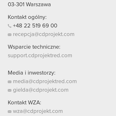
03-301
Warszawa
Kontakt ogólny:
+48
22
519
69
00
recepcja@cdprojekt.com
Wsparcie techniczne:
support.cdprojektred.com
Media i inwestorzy:
media@cdprojektred.com
gielda@cdprojekt.com
Kontakt WZA:
wza@cdprojekt.com