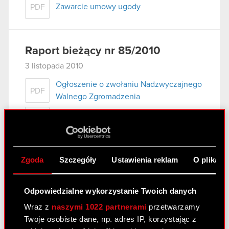
Zawarcie umowy ugody
PDF
Raport bieżący nr 85/2010
3 listopada 2010
Ogłoszenie o zwołaniu Nadzwyczajnego
PDF
Walnego Zgromadzenia
Pobierz załącznik
PDF
Zgoda
Szczegóły
Ustawienia reklam
O plikach
Raport bieżący nr 84/2010
3 listopada 2010
Odpowiedzialne wykorzystanie Twoich danych
Pierwsze zawiadomienie Akcjonariuszy o
PDF
Wraz z
naszymi 1022 partnerami
przetwarzamy
zamiarze połączenia.
Twoje osobiste dane, np. adres IP, korzystając z